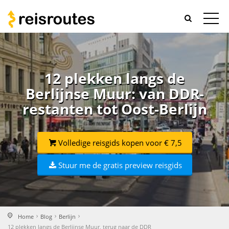
12 plekken langs de
Berlijnse Muur: van DDR-
restanten tot Oost-Berlijn
Volledige reisgids kopen voor € 7,5
Stuur me de gratis preview reisgids
Home
Blog
Berlijn
12 plekken langs de Berlijnse Muur, terug naar de DDR