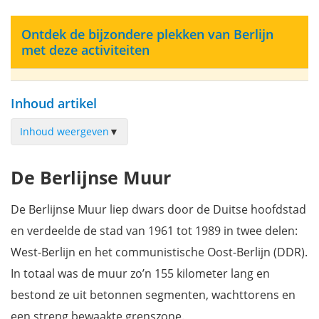
Ontdek de bijzondere plekken van Berlijn
met deze activiteiten
Inhoud artikel
Inhoud weergeven
▼
Mauerpark
De Berlijnse Muur
Gedenkstätte Berliner Mauer
Bernauer Straße
De Berlijnse Muur liep dwars door de Duitse hoofdstad
Memorial Günter Litfin
en verdeelde de stad van 1961 tot 1989 in twee delen:
Gedenkplaats voor Peter Fechter
West-Berlijn en het communistische Oost-Berlijn (DDR).
Marie-Elisabeth-Lüders-Haus
In totaal was de muur zo’n 155 kilometer lang en
Brandenburger Tor
bestond ze uit betonnen segmenten, wachttorens en
Tränenpalast
een streng bewaakte grenszone.