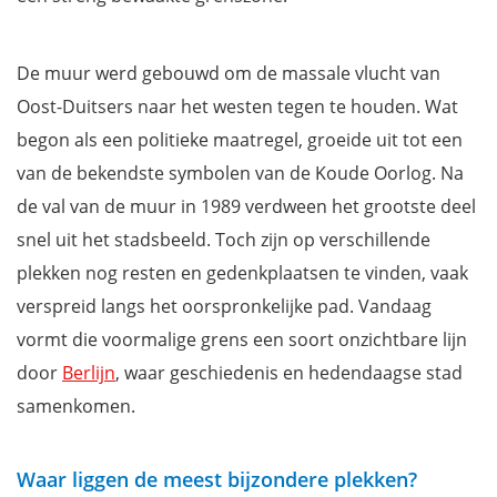
Potsdamer Platz
Topographie des Terrors
De muur werd gebouwd om de massale vlucht van
Checkpont Charlie
Oost-Duitsers naar het westen tegen te houden. Wat
East Side Gallery
begon als een politieke maatregel, groeide uit tot een
Oberbaumbrücke
van de bekendste symbolen van de Koude Oorlog. Na
Wasserturm
de val van de muur in 1989 verdween het grootste deel
Waar overnachten in Berlijn?
snel uit het stadsbeeld. Toch zijn op verschillende
Download je gratis stadswandeling Berlijn
plekken nog resten en gedenkplaatsen te vinden, vaak
verspreid langs het oorspronkelijke pad. Vandaag
vormt die voormalige grens een soort onzichtbare lijn
door
Berlijn
, waar geschiedenis en hedendaagse stad
samenkomen.
Waar liggen de meest bijzondere plekken?