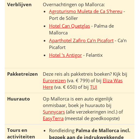
Verblijven
Overnachtingen op Mallorca:
Agroturismo Muleta de Ca S'hereu
-
Port de Sóller
Hotel Can Quetglas
- Palma de
Mallorca
Aparthotel Zafiro Ca'n Picafort
- Ca'n
Picafort
Hotel 's Antigor
- Felantix
Pakketreizen
Deze reis als pakketreis boeken? Kijk bij
Euroreizen
(va. € 799) of bij
Eliza Was
Here
(va. € 650) of bij
TUI
Huurauto
Op Mallorca is een auto eigenlijk
onmisbaar, boek je huurauto bij
Sunnycars
(alle verzekeringen incl.) of
EasyTerra
(meestal de goedkoopste)
Tours en
Rondleiding
Palma de Mallorca incl.
activiteiten
bezoek aan de indrukwekkende