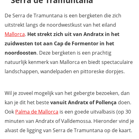
Serra de Tramuntana
Puig Major, de hoogste berg van het eiland
Stuwmeren Gorg Blau en Cúber
De Serra de Tramuntana is een bergketen die zich
Sa Calobra en Torrent de Pareis
uitstrekt langs de noordwestkust van het eiland
Het klooster van Lluc (Santuari de Lluc)
Mallorca
.
Het strekt zich uit van Andratx in het
Puig de Massanella
zuidwesten tot aan Cap de Formentor in het
Coll dels Reis
noordoosten
. Deze bergketen is een prachtig
Cap de Formentor
natuurlijk kenmerk van Mallorca en biedt spectaculaire
Andratx
landschappen, wandelpaden en pittoreske dorpjes.
Port d'Andratx
Sant Elm
Wil je zoveel mogelijk van het gebergte bezoeken, dan
Onbewoonde eiland Sa Dragonera
kan je dit het beste
vanuit Andratx of Pollença
doen.
Torre del Verger
Ook
Palma
de Mallorca
is een goede uitvalbasis (op 30
Banyalbufar
minuten van Andratx of Valldemossa. Hieronder vind je
Valldemossa
alvast de ligging van Serra de Tramuntana op de kaart.
Deià