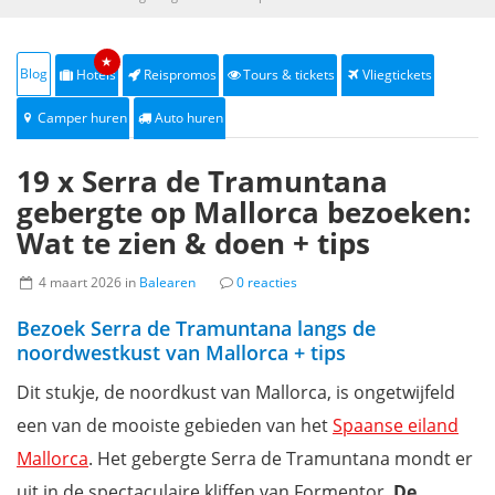
★
Blog
Hotels
Reispromos
Tours & tickets
Vliegtickets
Camper huren
Auto huren
19 x Serra de Tramuntana
gebergte op Mallorca bezoeken:
Wat te zien & doen + tips
4 maart 2026 in
Balearen
0 reacties
Bezoek Serra de Tramuntana langs de
noordwestkust van Mallorca + tips
Dit stukje, de noordkust van Mallorca, is ongetwijfeld
een van de mooiste gebieden van het
Spaanse eiland
Mallorca
. Het gebergte Serra de Tramuntana mondt er
uit in de spectaculaire kliffen van Formentor.
De