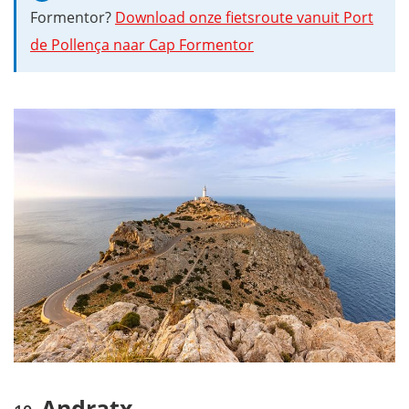
Formentor?
Download onze fietsroute vanuit Port
de Pollença naar Cap Formentor
Andratx