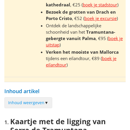
kathedraal
, €25 (
boek je stadstour
)
Bezoek de grotten van Drach en
Porto Cristo
, €52 (
boek je excursie
)
Ontdek de landschappelijke
schoonheid van het
Tramuntana-
gebergte vanuit Palma
, €95 (
boek je
uitstap
)
Verken het mooiste van Mallorca
tijdens een eilandtour, €89 (
boek je
eilandtour
)
Inhoud artikel
Inhoud weergeven
▼
Kaartje met de ligging van Serra de Tramuntana
Kaartje met de ligging van
Volg de MA-10