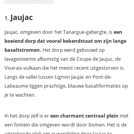
Jaujac
Jaujac
Vogüé
Balazuc
Jaujac, omgeven door het Tanargue-gebergte, is
een
Labeaume
boeiend dorp dat vooral bekendstaat om zijn lange
Privas
basaltstromen.
Het dorp werd gebouwd op
Joyeuse
lavagesteente afkomstig van de Coupe de Jaujuc, de
Valence
Vivarais-vulkaan die het meest recent uitgestorven is.
Aubenas
Langs de vallei tussen Lignon Jaujac en Pont-de-
Rochemaure
Labeaume liggen prachtige, blauwe basaltformaties op
Vallon-Pont d'Arc
je te wachten.
Tournon-sur-Rhône
Kaart met de ligging van de dorpjes
In het dorp zelf is er
een charmant centraal plein
met
Filmpje: ontdek de gezelligheid van de Drôme!
een fontein die omgeven wordt door bomen. Het is de
Mis niets van de Ardèche & Drôme met onze reisgids
uitstekende plek om je wandeling door Jaujac te