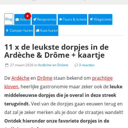
★
Blog
Hotels
Reispromos
Tours & tickets
Vliegtickets
Camper huren
Auto huren
11 x de leukste dorpjes in de
Ardèche & Drôme + kaartje
27 maart 2026 in
Ardèche en Drôme
3 reacties
De
Ardèche
en
Drôme
staan bekend om
prachtige
kloven
, heerlijke gastronomie maar zeker ook de
leuke
middeleeuwse dorpjes die je overal in deze streek
terugvindt.
Veel van de dorpjes gaan eeuwen terug en
dat zal je zeker merken als je door de straatjes wandelt!
Ontdek hieronder onze favoriete dorpjes in de