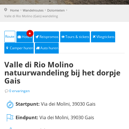
Home
Wandelroutes
Dolomieten
Valle di Rio Molino (Gais) wandeling
★
Route
Hotels
Reispromos
Tours & tickets
Vliegtickets
Camper huren
Auto huren
Valle di Rio Molino
natuurwandeling bij het dorpje
Gais
0 ervaringen
Startpunt:
Via dei Molini, 39030 Gais
Eindpunt:
Via dei Molini, 39030 Gais