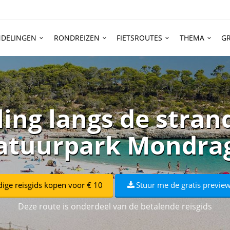
DELINGEN
RONDREIZEN
FIETSROUTES
THEMA
GR
ing langs de stran
atuurpark Mondra
dige reisgids kopen voor € 10
Stuur me de gratis preview
Deze route is onderdeel van de betalende reisgids