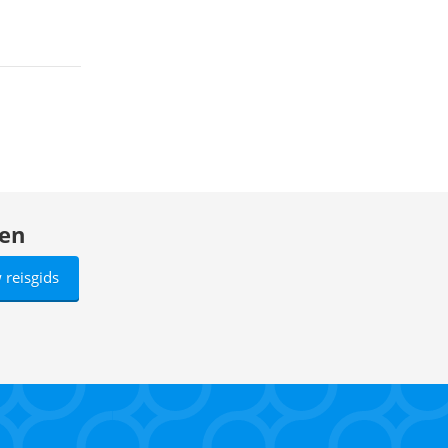
den
 reisgids