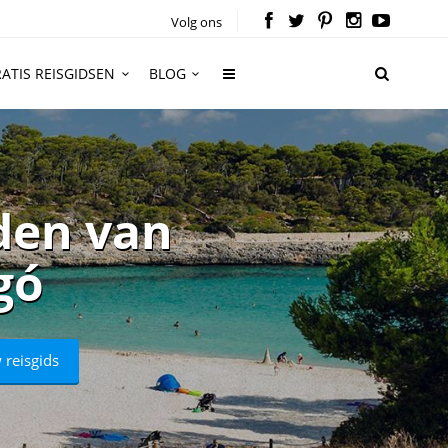
Volg ons
ATIS REISGIDSEN
BLOG
den van
gó
 reisgids