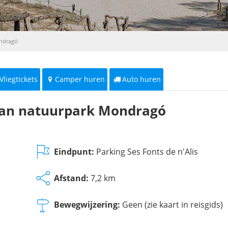
ondragó
Vliegtickets
Camper huren
Auto huren
van natuurpark Mondragó
Eindpunt:
Parking Ses Fonts de n'Alis
Afstand:
7,2 km
Bewegwijzering:
Geen (zie kaart in reisgids)