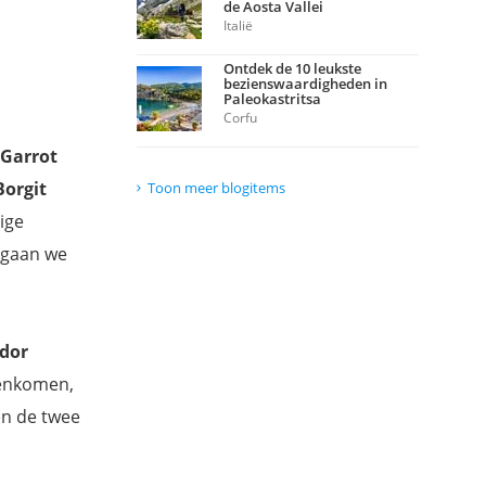
de Aosta Vallei
Italië
Ontdek de 10 leukste
bezienswaardigheden in
Paleokastritsa
Corfu
 Garrot
Borgit
Toon meer blogitems
ige
 gaan we
dor
enkomen,
en de twee