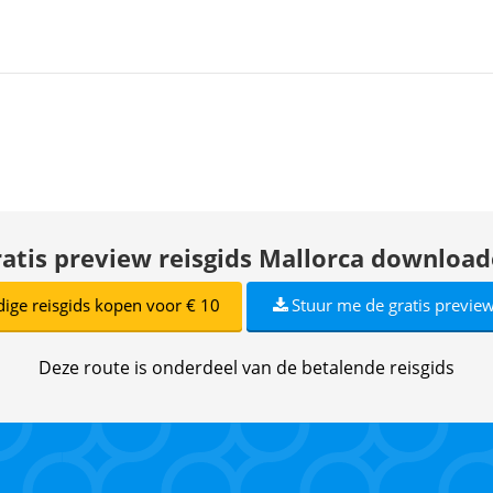
atis preview reisgids Mallorca downloa
dige reisgids kopen voor € 10
Stuur me de gratis preview
Deze route is onderdeel van de betalende reisgids