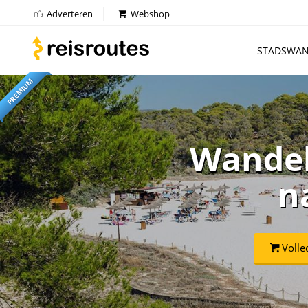
Adverteren
Webshop
STADSWAN
PREMIUM
Wandel
n
Volle