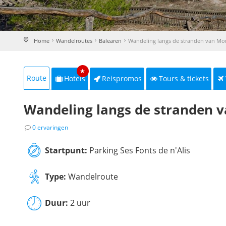
Home
Wandelroutes
Balearen
Wandeling langs de stranden van M
★
Route
Hotels
Reispromos
Tours & tickets
Wandeling langs de stranden 
0 ervaringen
Startpunt:
Parking Ses Fonts de n'Alis
Type:
Wandelroute
Duur:
2 uur