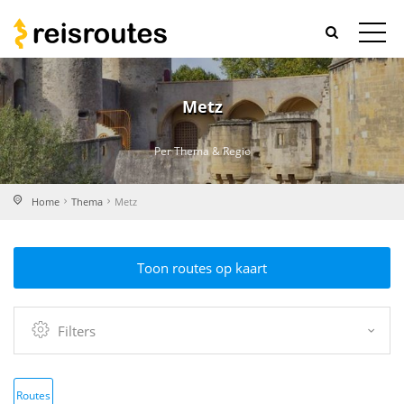
Metz
Per Thema & Regio
Home
Thema
Metz
Toon routes op kaart
Filters
Routes