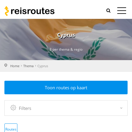
Cyprus
3 per thema & regio
Home
Thema
Cyprus
Toon routes op kaart
Filters
Routes