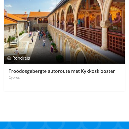
Rondreis
Troödosgebergte autoroute met Kykkosklooster
Cyprus