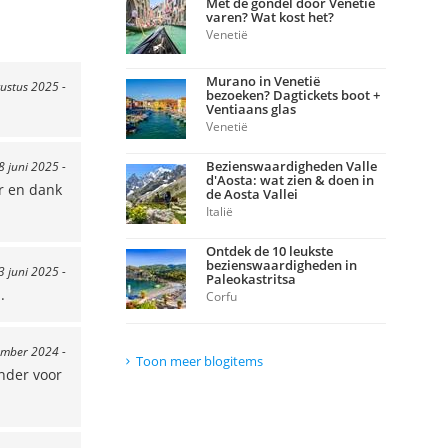
Met de gondel door Venetië
varen? Wat kost het?
Venetië
Murano in Venetië
ustus 2025 -
bezoeken? Dagtickets boot +
Ventiaans glas
Venetië
Bezienswaardigheden Valle
8 juni 2025 -
d'Aosta: wat zien & doen in
er en dank
de Aosta Vallei
Italië
Ontdek de 10 leukste
bezienswaardigheden in
 3 juni 2025 -
Paleokastritsa
.
Corfu
ember 2024 -
Toon meer blogitems
inder voor