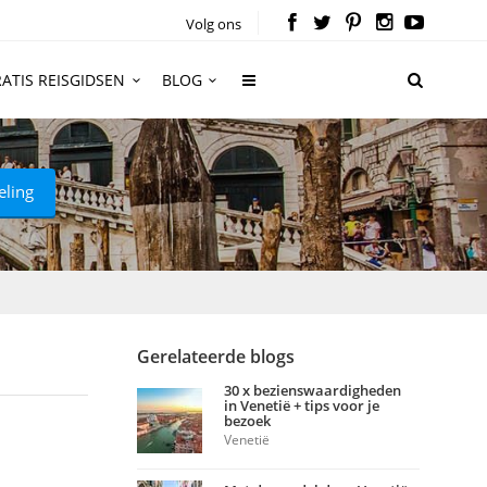
Volg ons
ATIS REISGIDSEN
BLOG
eling
Gerelateerde blogs
30 x bezienswaardigheden
in Venetië + tips voor je
bezoek
Venetië