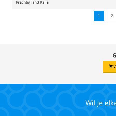
Prachtig land Italië
1
2
G
V
Wil je el