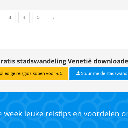
3
4
5
→
ratis stadswandeling Venetië download
olledige reisgids kopen voor € 5
Stuur me de stadswand
ke week leuke reistips en voordelen 