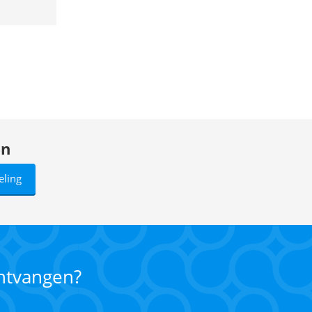
en
eling
ontvangen?