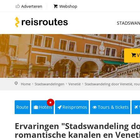
Adverteren
Webshop
STADSWAN
V
Home
Stadswandelingen
Venetië
Stadswandeling door Venetië, rout
★
Route
Hotels
Reispromos
Tours & tickets
Ervaringen "Stadswandeling do
romantische kanalen en Veneti