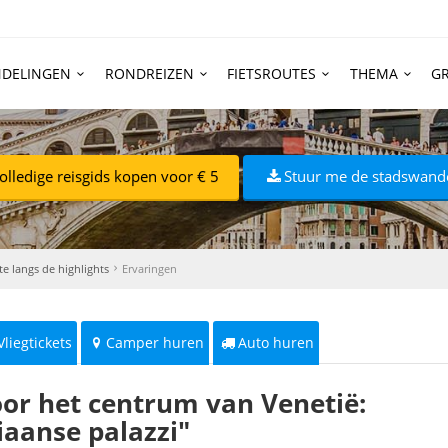
DELINGEN
RONDREIZEN
FIETSROUTES
THEMA
GR
olledige reisgids kopen voor € 5
Stuur me de stadswand
e langs de highlights
Ervaringen
Vliegtickets
Camper huren
Auto huren
or het centrum van Venetië:
aanse palazzi"