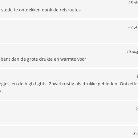
- 28 o
n stede te ontdekken dank de reisroutes
- 7 o
- 19 aug
 bent dan de grote drukte en warmte voor
- 
egjes, en de high lights. Zowel rustig als drukke gebieden. Ontzett
e.
- 
- 3 