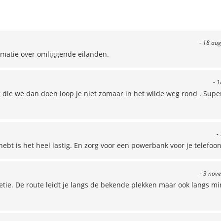
- 18 aug
rmatie over omliggende eilanden.
- 1
g die we dan doen loop je niet zomaar in het wilde weg rond . Sup
-
hebt is het heel lastig. En zorg voor een powerbank voor je telefoon
- 3 nov
etie. De route leidt je langs de bekende plekken maar ook langs m