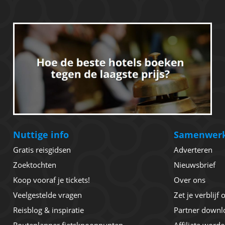
Nuttige info
Samenwer
Gratis reisgidsen
Adverteren
Zoektochten
Nieuwsbrief
Koop vooraf je tickets!
Over ons
Veelgestelde vragen
Zet je verblijf
Reisblog & inspiratie
Partner downl
Routeplanner fietsknooppunten
Affiliate word