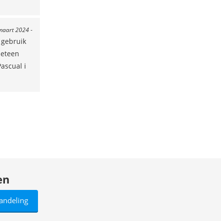
maart 2024 -
 gebruik
meteen
ascual i
en
andeling