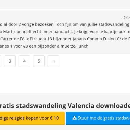
- 24 
d al door 2 vorige bezoeken Toch fijn om van jullie stadswandeling
o Martir behoeft echt meer aandacht. Je krijgt voor je kaartje ook 
Carrer de Félix Pizcueta 13 bijzonder Japans Commo Fusion C/ de P
lanes 1 voor €8 een bijzonder almuerzo, lunch
3
4
5
→
ratis stadswandeling Valencia download
dige reisgids kopen voor € 10
Stuur me de gratis stadsw