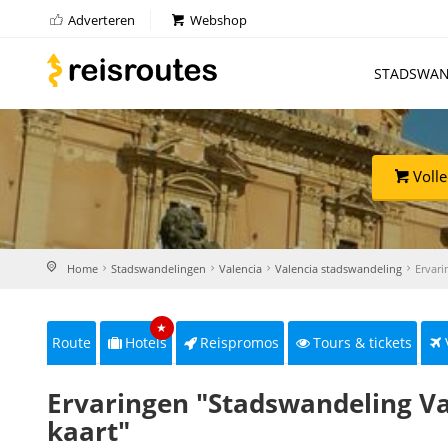
Adverteren
Webshop
STADSWAN
Volle
Home
Stadswandelingen
Valencia
Valencia stadswandeling
Ervari
★
Route
Hotels
Reispromos
Tours & tickets
Ervaringen "Stadswandeling Va
kaart"