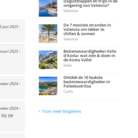
Daguitstappen en trips in de
omgeving van Valencia?
Valencia
De 7 mooiste stranden in
6 juni 2025 -
Valencia om lekker te
chillen & zonnen
Valencia
Bezienswaardigheden Valle
anuari 2025 -
d'Aosta: wat zien & doen in
de Aosta Vallei
Italië
Ontdek de 10 leukste
bezienswaardigheden in
ember 2024 -
Paleokastritsa
Corfu
ember 2024 -
Toon meer blogitems
 bij de