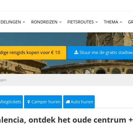
DELINGEN
RONDREIZEN
FIETSROUTES
THEMA
GR
dige reisgids kopen voor € 10
Stuur me de gratis stadsw
ngen
Vliegtickets
Camper huren
Auto huren
lencia, ontdek het oude centrum +