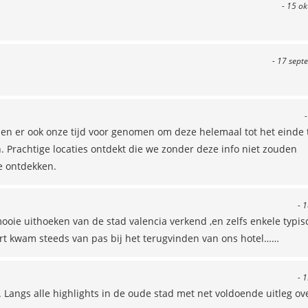
- 15 o
- 17 sept
-
ben er ook onze tijd voor genomen om deze helemaal tot het einde 
 Prachtige locaties ontdekt die we zonder deze info niet zouden
e ontdekken.
- 
ooie uithoeken van de stad valencia verkend ,en zelfs enkele typis
art kwam steeds van pas bij het terugvinden van ons hotel……
- 
Langs alle highlights in de oude stad met net voldoende uitleg ov