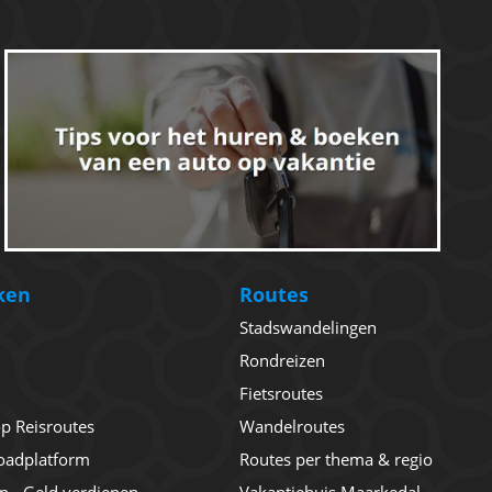
ken
Routes
Stadswandelingen
Rondreizen
Fietsroutes
 op Reisroutes
Wandelroutes
oadplatform
Routes per thema & regio
en - Geld verdienen
Vakantiehuis Maarkedal