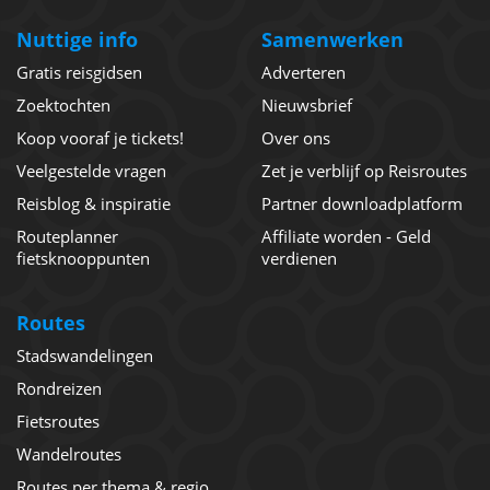
Nuttige info
Samenwerken
Gratis reisgidsen
Adverteren
Zoektochten
Nieuwsbrief
Koop vooraf je tickets!
Over ons
Veelgestelde vragen
Zet je verblijf op Reisroutes
Reisblog & inspiratie
Partner downloadplatform
Routeplanner
Affiliate worden - Geld
fietsknooppunten
verdienen
Routes
Stadswandelingen
Rondreizen
Fietsroutes
Wandelroutes
Routes per thema & regio