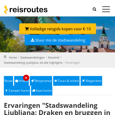
Volledige reisgids kopen voor € 10
Stuur me de stadswandeling
Home
Stadswandelingen
Slovenië
Stadswandeling Ljubljana: zie alle highlights
Ervaringen
★
Route
Hotels
Reispromos
Tours & tickets
Vliegtickets
Camper huren
Auto huren
Ervaringen "Stadswandeling
Ljubljana: Draken en bruggen in