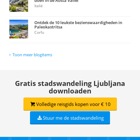
doen in de Aosta Vallei
Italië
Ontdek de 10 leukste bezienswaardigheden in
Paleokastritsa
Corfu
Toon meer blogitems
Gratis stadswandeling Ljubljana
downloaden
Volledige reisgids kopen voor € 10
Stuur me de stadswandeling