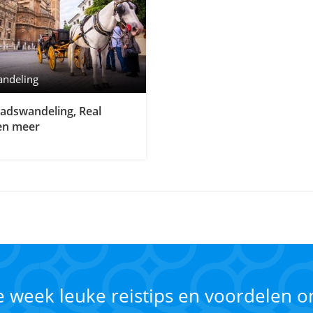
andeling
stadswandeling, Real
en meer
ke week leuke reistips en voordelen 