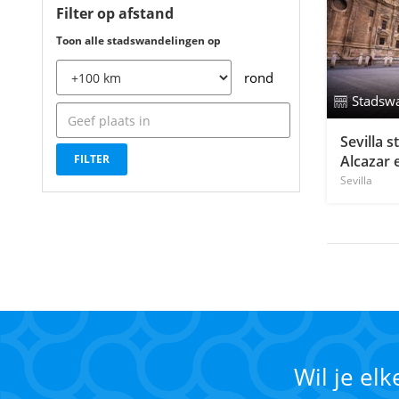
Filter op afstand
Toon alle stadswandelingen op
rond
Stadsw
Sevilla 
Alcazar 
Sevilla
Wil je el