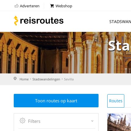
Adverteren
Webshop
STADSWAN
Sta
Home
Stadswandelingen
Sevilla
Toon routes op kaart
Routes
Filters