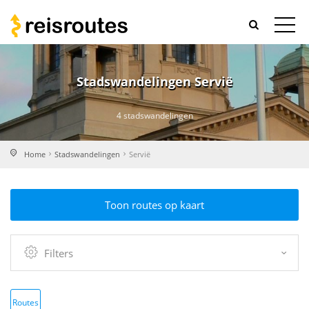
Stadswandelingen Servië
4 stadswandelingen
Home
Stadswandelingen
Servië
Toon routes op kaart
Filters
Routes