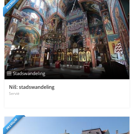
PREMIUM
Stadswandeling
Niš: stadswandeling
Servië
PREMIUM