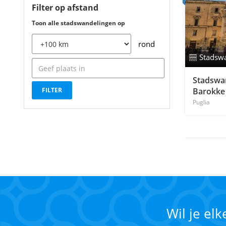
Filter op afstand
Toon alle stadswandelingen op
rond
Stadsw
Stadswan
Barokke
Puglia
Wil je el