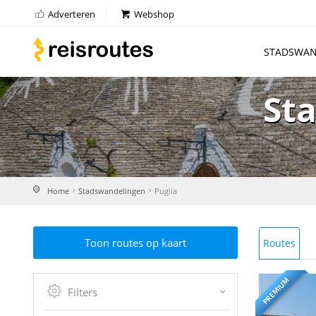
Adverteren
Webshop
STADSWAN
St
Home
Stadswandelingen
Puglia
Toon routes op kaart
Routes
PREMIUM
Filters