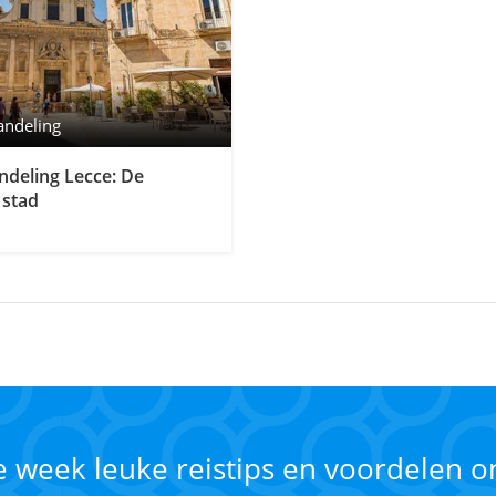
andeling
deling Lecce: De
 stad
ke week leuke reistips en voordelen 