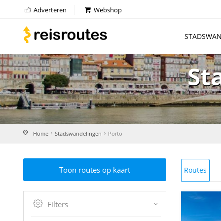
Adverteren
Webshop
STADSWAN
St
Home
Stadswandelingen
Porto
Toon routes op kaart
Routes
Filters