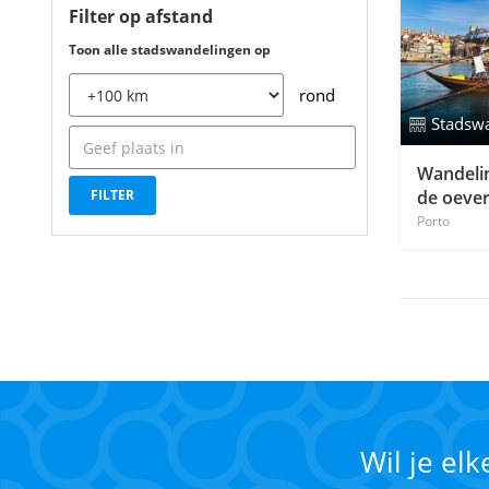
Filter op afstand
Toon alle stadswandelingen op
rond
Stadsw
Wandeli
de oeve
Porto
Wil je el