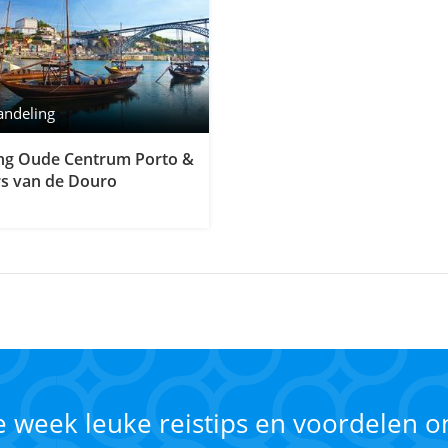
andeling
ng Oude Centrum Porto &
rs van de Douro
ke week leuke reistips en voordelen 