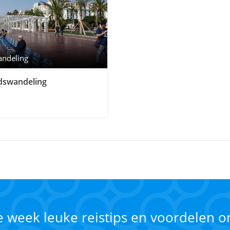
andeling
adswandeling
ke week leuke reistips en voordelen 