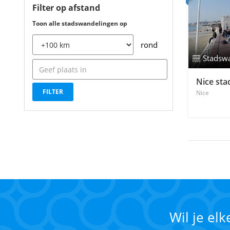
Filter op afstand
Toon alle stadswandelingen op
rond
Stadsw
Nice st
Nice
Wil je el