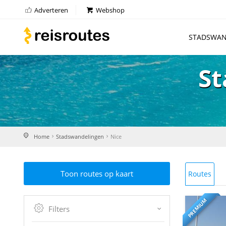
Adverteren
Webshop
STADSWAN
St
Home
Stadswandelingen
Nice
Toon routes op kaart
Routes
PREMIUM
Filters