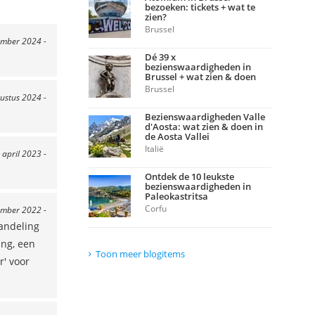
bezoeken: tickets + wat te
zien?
Brussel
ember 2024 -
Dé 39 x
bezienswaardigheden in
Brussel + wat zien & doen
Brussel
gustus 2024 -
Bezienswaardigheden Valle
d'Aosta: wat zien & doen in
de Aosta Vallei
Italië
 april 2023 -
Ontdek de 10 leukste
bezienswaardigheden in
Paleokastritsa
Corfu
ember 2022 -
wandeling
ing, een
Toon meer blogitems
r' voor