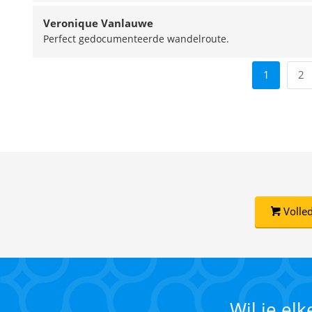
Veronique Vanlauwe
Perfect gedocumenteerde wandelroute.
1
2
Volled
Wil je el