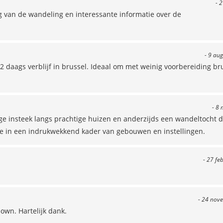
- 
g van de wandeling en interessante informatie over de
- 9 au
 daags verblijf in brussel. Ideaal om met weinig voorbereiding bru
- 8 
ige insteek langs prachtige huizen en anderzijds een wandeltocht 
tie in een indrukwekkend kader van gebouwen en instellingen.
- 27 fe
- 24 nov
own. Hartelijk dank.