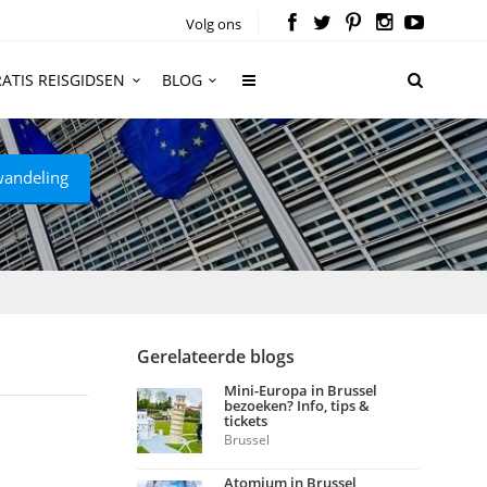
Volg ons
ATIS REISGIDSEN
BLOG
wandeling
Gerelateerde blogs
Mini-Europa in Brussel
bezoeken? Info, tips &
tickets
Brussel
Atomium in Brussel