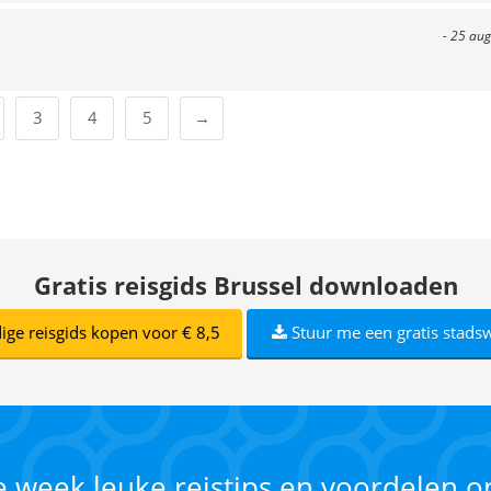
- 25 aug
3
4
5
→
Gratis reisgids Brussel downloaden
ige reisgids kopen voor € 8,5
Stuur me een gratis stads
ke week leuke reistips en voordelen 