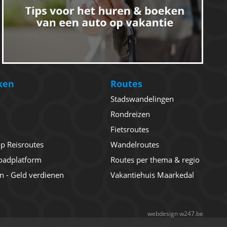
ken
Routes
Stadswandelingen
Rondreizen
Fietsroutes
 op Reisroutes
Wandelroutes
oadplatform
Routes per thema & regio
en - Geld verdienen
Vakantiehuis Maarkedal
webdesign w247.be