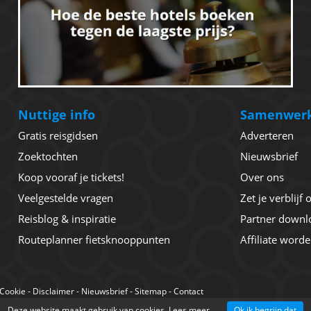
Nuttige info
Samenwer
Gratis reisgidsen
Adverteren
Zoektochten
Nieuwsbrief
Koop vooraf je tickets!
Over ons
Veelgestelde vragen
Zet je verblijf
Reisblog & inspiratie
Partner downl
Routeplanner fietsknooppunten
Affiliate word
Cookie
-
Disclaimer
-
Nieuwsbrief
-
Sitemap
-
Contact
Deze website maakt gebruik van cookies.
Lees meer
Ok ik begrijp dat