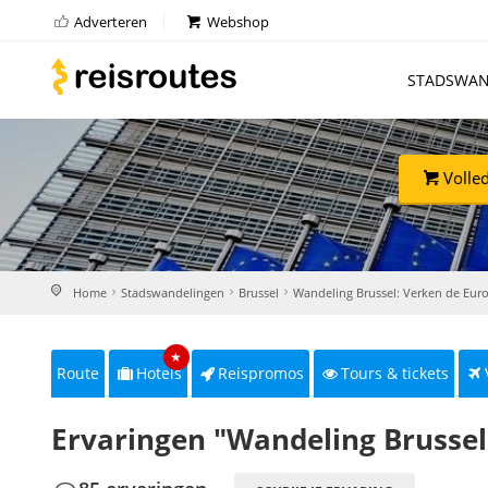
Adverteren
Webshop
STADSWAN
Volled
Home
Stadswandelingen
Brussel
Wandeling Brussel: Verken de Eur
★
Route
Hotels
Reispromos
Tours & tickets
Ervaringen "Wandeling Brussel