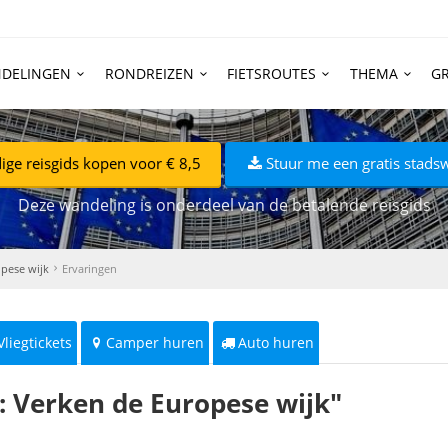
DELINGEN
RONDREIZEN
FIETSROUTES
THEMA
GR
ige reisgids kopen voor € 8,5
Stuur me een gratis stads
Deze wandeling is onderdeel van de betalende reisgids
opese wijk
Ervaringen
Vliegtickets
Camper huren
Auto huren
: Verken de Europese wijk"