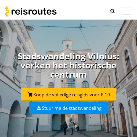
Stadswandeling Vilnius:
verken het historische
centrum
Koop de volledige reisgids voor € 10
Stuur me de stadswandeling