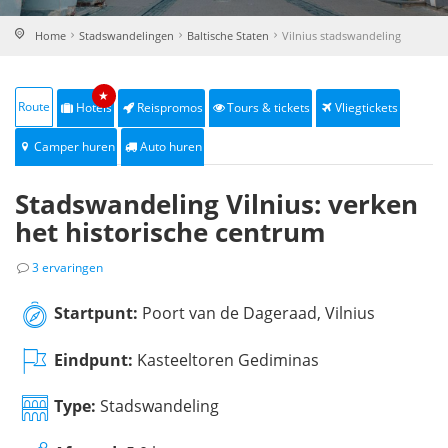
Home
Stadswandelingen
Baltische Staten
Vilnius stadswandeling
★
Route
Hotels
Reispromos
Tours & tickets
Vliegtickets
Camper huren
Auto huren
Stadswandeling Vilnius: verken
het historische centrum
3 ervaringen
Startpunt:
Poort van de Dageraad, Vilnius
Eindpunt:
Kasteeltoren Gediminas
Type:
Stadswandeling