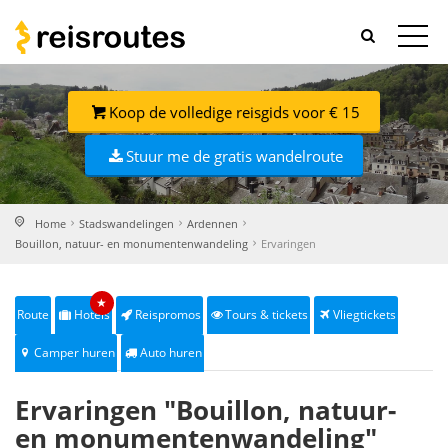
Koop de volledige reisgids voor € 15
Stuur me de gratis wandelroute
Home
Stadswandelingen
Ardennen
Bouillon, natuur- en monumentenwandeling
Ervaringen
★
Route
Hotels
Reispromos
Tours & tickets
Vliegtickets
Camper huren
Auto huren
Ervaringen "Bouillon, natuur-
en monumentenwandeling"