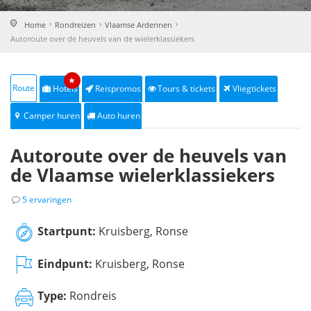
Home
Rondreizen
Vlaamse Ardennen
Autoroute over de heuvels van de wielerklassiekers
★
Route
Hotels
Reispromos
Tours & tickets
Vliegtickets
Camper huren
Auto huren
Autoroute over de heuvels van
de Vlaamse wielerklassiekers
5 ervaringen
Startpunt:
Kruisberg, Ronse
Eindpunt:
Kruisberg, Ronse
Type:
Rondreis