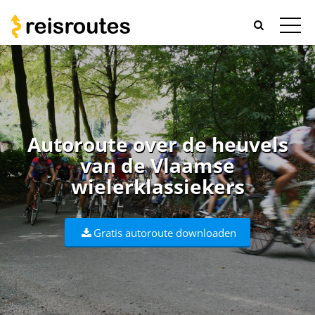
Autoroute over de heuvels
van de Vlaamse
wielerklassiekers
Gratis autoroute downloaden