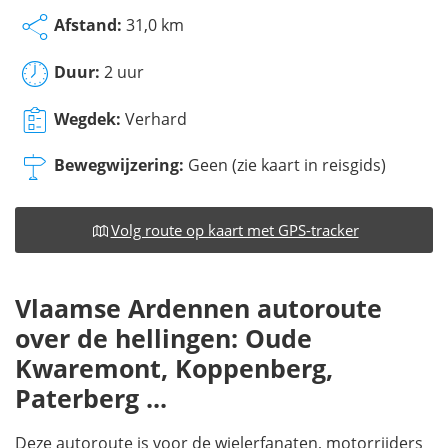
Afstand:
31,0 km
Duur:
2 uur
Wegdek:
Verhard
Bewegwijzering:
Geen (zie kaart in reisgids)
Volg route op kaart met GPS-tracker
Vlaamse Ardennen autoroute
over de hellingen: Oude
Kwaremont, Koppenberg,
Paterberg ...
Deze autoroute is voor de wielerfanaten, motorrijders