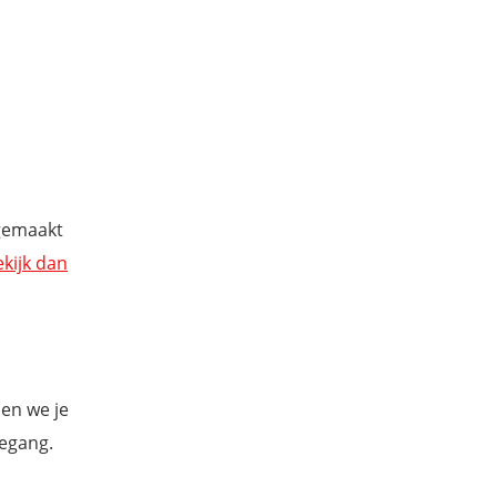
gemaakt
ekijk dan
en we je
oegang.