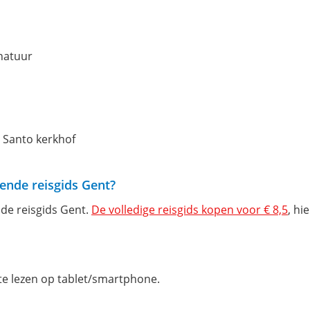
natuur
o Santo kerkhof
lende reisgids Gent?
n de reisgids Gent.
De volledige reisgids kopen voor € 8,5
, hi
f te lezen op tablet/smartphone.