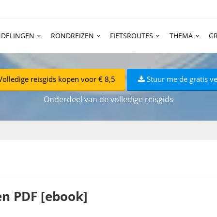
DELINGEN
RONDREIZEN
FIETSROUTES
THEMA
GR
Volledige reisgids kopen voor € 8,5
Stuur me de gratis ve
Onderdeel van de volledige reisgids
en PDF [ebook]