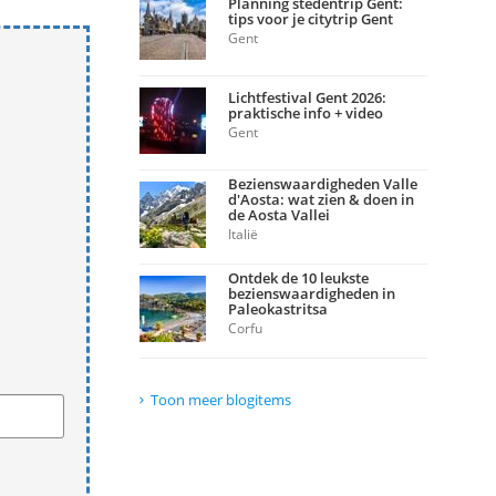
Planning stedentrip Gent:
tips voor je citytrip Gent
Gent
Lichtfestival Gent 2026:
praktische info + video
Gent
Bezienswaardigheden Valle
d'Aosta: wat zien & doen in
de Aosta Vallei
Italië
Ontdek de 10 leukste
bezienswaardigheden in
Paleokastritsa
Corfu
Toon meer blogitems