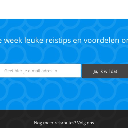
ke week leuke reistips en voordelen 
Nog meer reisroutes? Volg ons