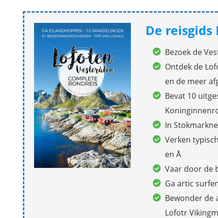
De reisgids
Bezoek de Ves
Ontdek de Lof
en de meer af
Bevat 10 uitge
Koninginnenr
In Stokmarkne
Verken typisch
en Å
Vaar door de 
Ga artic surfe
Bewonder de a
Lofotr Vikin