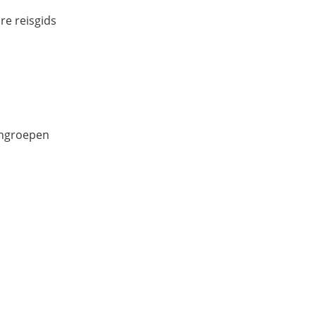
re reisgids
engroepen