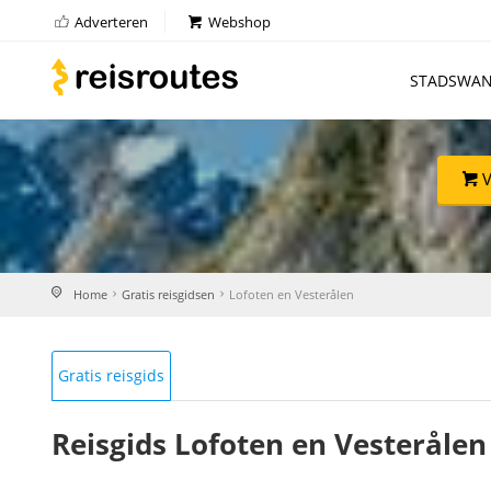
Adverteren
Webshop
STADSWAN
V
Home
Gratis reisgidsen
Lofoten en Vesterålen
Gratis reisgids
Reisgids Lofoten en Vesteråle