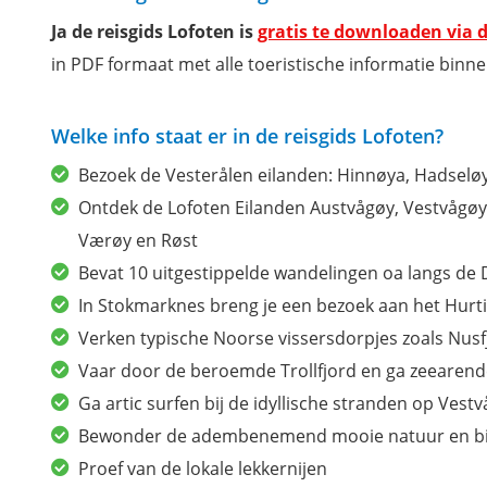
Ja de reisgids Lofoten is
gratis te downloaden via d
in PDF formaat met alle toeristische informatie binne
Welke info staat er in de reisgids Lofoten?
Bezoek de Vesterålen eilanden: Hinnøya, Hadselø
Ontdek de Lofoten Eilanden Austvågøy, Vestvågø
Værøy en Røst
Bevat 10 uitgestippelde wandelingen oa langs de
In Stokmarknes breng je een bezoek aan het Hur
Verken typische Noorse vissersdorpjes zoals Nusf
Vaar door de beroemde Trollfjord en ga zeearen
Ga artic surfen bij de idyllische stranden op Vest
Bewonder de adembenemend mooie natuur en bijz
Proef van de lokale lekkernijen