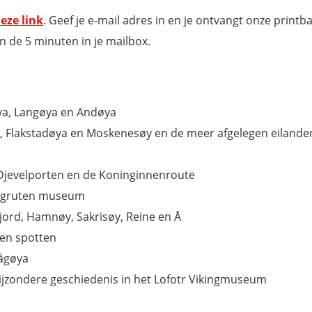
eze link
. Geef je e-mail adres in en je ontvangt onze printba
n de 5 minuten in je mailbox.
ya, Langøya en Andøya
y, Flakstadøya en Moskenesøy en de meer afgelegen eiland
 Djevelporten en de Koninginnenroute
tigruten museum
jord, Hamnøy, Sakrisøy, Reine en Å
den spotten
vågøya
ondere geschiedenis in het Lofotr Vikingmuseum