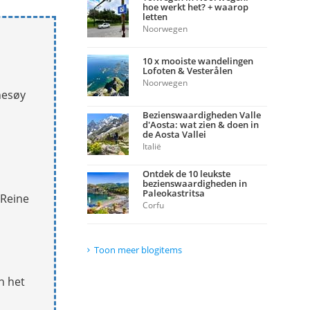
hoe werkt het? + waarop
letten
Noorwegen
10 x mooiste wandelingen
Lofoten & Vesterålen
Noorwegen
nesøy
Bezienswaardigheden Valle
d'Aosta: wat zien & doen in
de Aosta Vallei
Italië
Ontdek de 10 leukste
bezienswaardigheden in
Paleokastritsa
 Reine
Corfu
Toon meer blogitems
n het