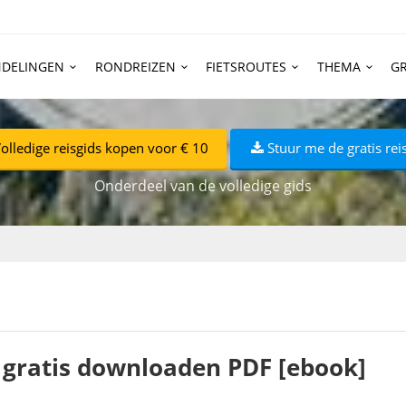
DELINGEN
RONDREIZEN
FIETSROUTES
THEMA
GR
olledige reisgids kopen voor € 10
Stuur me de gratis rei
Onderdeel van de volledige gids
n gratis downloaden PDF [ebook]