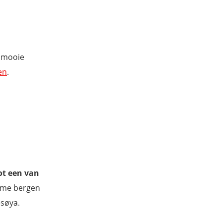
 mooie
en
.
ot een van
orme bergen
esøya.