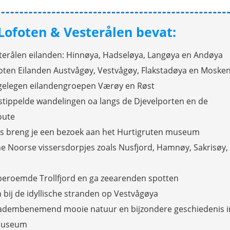
 Lofoten & Vesterålen bevat:
terålen eilanden: Hinnøya, Hadseløya, Langøya en Andøya
oten Eilanden Austvågøy, Vestvågøy, Flakstadøya en Moske
gelegen eilandengroepen Værøy en Røst
stippelde wandelingen oa langs de Djevelporten en de
oute
s breng je een bezoek aan het Hurtigruten museum
e Noorse vissersdorpjes zoals Nusfjord, Hamnøy, Sakrisøy,
beroemde Trollfjord en ga zeearenden spotten
n bij de idyllische stranden op Vestvågøya
dembenemend mooie natuur en bijzondere geschiedenis i
gmuseum