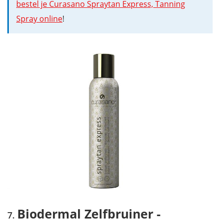
bestel je Curasano Spraytan Express, Tanning
Spray online
!
Biodermal Zelfbruiner -