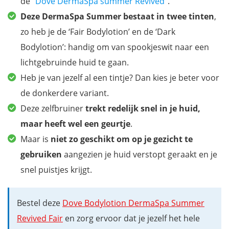
de “
Dove DermaSpa summer Revived
”.
Zonnebank of zelfbruiner?
Deze DermaSpa Summer bestaat in twee tinten
,
Beschermt zelfbruiner tegen de zon?
zo heb je de ‘Fair Bodylotion’ en de ‘Dark
Gratis ebook met een handige inpaklijst en reisapotheek
Bodylotion’: handig om van spookjeswit naar een
lichtgebruinde huid te gaan.
Heb je van jezelf al een tintje? Dan kies je beter voor
de donkerdere variant.
Deze zelfbruiner
trekt redelijk snel in je huid,
maar heeft wel een geurtje
.
Maar is
niet zo geschikt om op je gezicht te
gebruiken
aangezien je huid verstopt geraakt en je
snel puistjes krijgt.
Bestel deze
Dove Bodylotion DermaSpa Summer
Revived Fair
en zorg ervoor dat je jezelf het hele