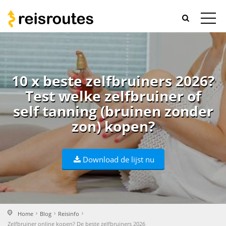
10 x beste zelfbruiners 2026?
Test welke zelfbruiner of
self tanning (bruinen zonder
zon) kopen?
Download de lijst nu
Home
Blog
Reisinfo
Zelfbruiner online kopen? De beste zelfbruiners 2026