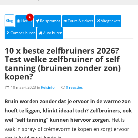
★
Blog
Hotels
Reispromos
Tours & tickets
Vliegtickets
Camper huren
Auto huren
10 x beste zelfbruiners 2026?
Test welke zelfbruiner of self
tanning (bruinen zonder zon)
kopen?
10 maart 2023 in
Reisinfo
0 reacties
Bruin worden zonder
dat je ervoor in de warme zon
hoeft te liggen, klinkt ideaal toch? Zelfbruiners, ook
wel “self tanning” kunnen hiervoor zorgen
. Het is
vaak in spray- of crèmevorm te kopen en zorgt ervoor