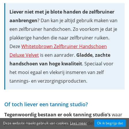
Liever niet met je blote handen de zelfbruiner
aanbrengen
? Dan kan je altijd gebruik maken van
een zelfbruiner handschoen. Zo voorkom je dat je
plakkerige handen die naar zelfbruiner ruiken.
Deze
Whitetobrown Zelfbruiner Handschoen
Deluxe Velvet
is een aanrader.
Gladde, zachte
handschoen van hoge kwaliteit
. Speciaal voor
het mooi egaal en vlekvrij insmeren van zelf
tannings- en verzorgingsproducten.
Of toch liever een tanning studio?
Tegenwoordig bestaan er ook tanning studio’s
waar
je in enkele seconden een spraybehandeling met DHA
Deze website maakt gebruik van cookies.
Lees meer
Ok ik begrijp dat