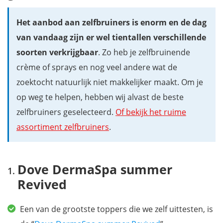
St. Tropez Self Tan Express Mousse
Het aanbod aan zelfbruiners is enorm en de dag
Clinique Self Sun Face Tinted Lotion Zelfbruiner
van vandaag zijn er wel tientallen verschillende
Curasano Spraytan Express Tanning Spray Zelfbruiner
soorten verkrijgbaar
. Zo heb je zelfbruinende
Biodermal Zelfbruiner - Zelfbruinende lotion
crème of sprays en nog veel andere wat de
Waysun Natural Bronzer Mousse
zoektocht natuurlijk niet makkelijker maakt. Om je
Collistar Body-Legs Magic Drops Zelfbruiner
op weg te helpen, hebben wij alvast de beste
Lancaster Sun 365 Zelfbruiner
zelfbruiners geselecteerd.
Of bekijk het ruime
FAQ - Veelgestelde vragen over zelfbruiner
assortiment zelfbruiners
.
Hoe werkt een zelfbruiner?
Is een zelfbruiner schadelijk?
Hoe moet je zelfbruiner aanbrengen (zonder vlekken)?
Dove DermaSpa summer
Het prijskaartje van zelfbruiners
Revived
Je nieuwe zelfbruiner online kopen?
Is zelfbruiner beter voor je gezondheid dan in de zon liggen?
Een van de grootste toppers die we zelf uittesten, is
De schade van UV-straling