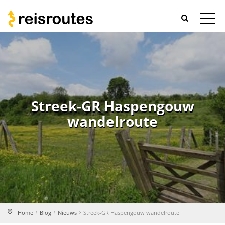
Streek-GR Haspengouw
wandelroute
Home
Blog
Nieuws
Streek-GR Haspengouw wandelroute