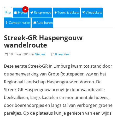
★
Blog
Hotels
Reispromos
Tours & tickets
Vliegtickets
Camper huren
Auto huren
Streek-GR Haspengouw
wandelroute
10 maart 2018 in
Nieuws
0 reacties
Deze eerste Streek-GR in Limburg kwam tot stand door
de samenwerking van Grote Routepaden vzw en het
Regionaal Landschap Haspengouw en Voeren. De
Streek-GR Haspengouw brengt je door waardevolle
beekvalleien, langs kastelen en monumentale hoeves,
door boerendorpjes en langs tal van verborgen groene
pareltjes. Op de plateaus kun je genieten van een wijds