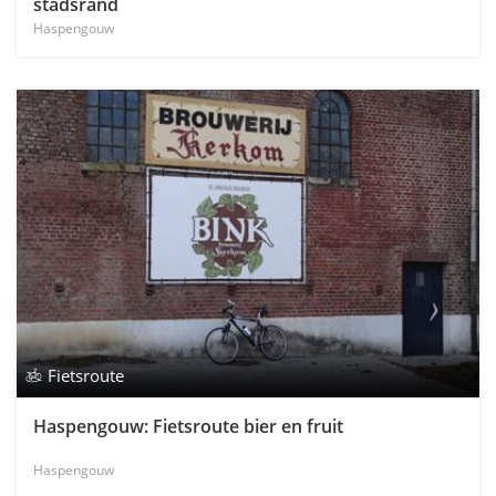
stadsrand
Haspengouw
Fietsroute
Haspengouw: Fietsroute bier en fruit
Haspengouw