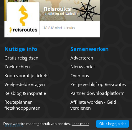
Nuttige info
Samenwerken
Gratis reisgidsen
Adverteren
Zoektochten
Nieuwsbrief
Koop vooraf je tickets!
Over ons
Veelgestelde vragen
Zet je verblijf op Reisroutes
Reisblog & inspiratie
Partner downloadplatform
Routeplanner
Affiliate worden - Geld
fietsknooppunten
verdienen
Deze website maakt gebruik van cookies.
Lees meer
Ok ik begrijp dat
Routes