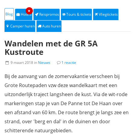
★
Blog
Hotels
Reispromos
Tours & tickets
Vliegtickets
Camper huren
Auto huren
Wandelen met de GR 5A
Kustroute
9 maart 2018 in
Nieuws
1 reactie
Bij de aanvang van de zomervakantie verscheen bij
Grote Routepaden vzw deze wandelkaart met een
uitzonderlijk traject langsheen de kust. Via de wit-rode
markeringen stap je van De Panne tot De Haan over
een afstand van 60 km. De route brengt je langs zee en
strand, over 'berg en dal' in de duinen en door
schitterende natuurgebieden.