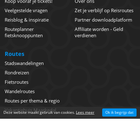
Koop vooraf je tickets!
Over ons
Veelgestelde vragen
Zet je verblijf op Reisroutes
Reisblog & inspiratie
Partner downloadplatform
Routeplanner
Affiliate worden - Geld
fietsknooppunten
verdienen
Routes
Stadswandelingen
Rondreizen
Fietsroutes
Wandelroutes
Routes per thema & regio
Vakantiehuis Maarkedal
Deze website maakt gebruik van cookies.
Lees meer
Ok ik begrijp dat
©
The Media Bay
- Reisroutes 2026 -
Algemene voorwaarden
-
Privacy
-
Cookie
-
Disclaimer
-
Nieuwsbrief
-
Sitemap
-
Contact