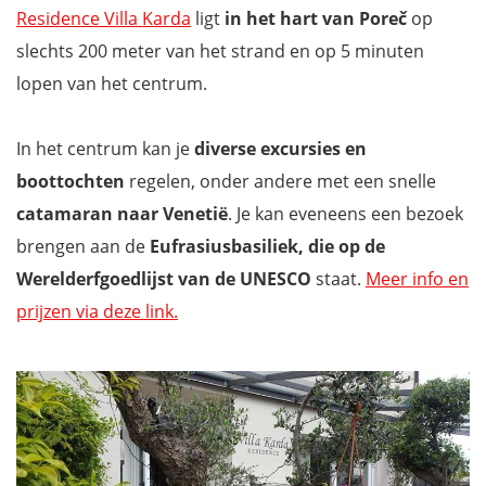
Bed and Breakfast Ritoša
Residence Villa Karda
ligt
in het hart van Poreč
op
Hotel Parentium Plava Laguna
slechts 200 meter van het strand en op 5 minuten
Minella Residence (B&B)
lopen van het centrum.
Mis niets tijdens je vakantie in Kroatië met onze reisgids
In het centrum kan je
diverse excursies en
boottochten
regelen, onder andere met een snelle
catamaran
naar Venetië
. Je kan eveneens een bezoek
brengen aan de
Eufrasiusbasiliek, die op de
Werelderfgoedlijst van de UNESCO
staat.
Meer info en
prijzen via deze link.