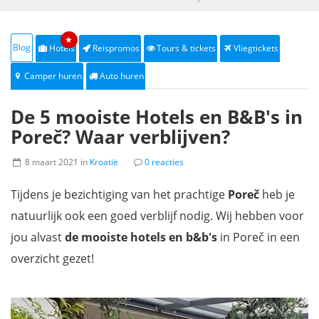
★
Blog
Hotels
Reispromos
Tours & tickets
Vliegtickets
Camper huren
Auto huren
De 5 mooiste Hotels en B&B's in
Poreč? Waar verblijven?
8 maart 2021 in
Kroatië
0 reacties
Tijdens je bezichtiging van het prachtige
Poreč
heb je
natuurlijk ook een goed verblijf nodig. Wij hebben voor
jou alvast
de mooiste hotels en b&b's
in Poreč in een
overzicht gezet!