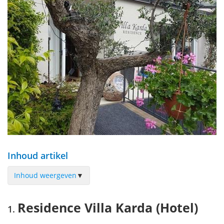
Inhoud artikel
Inhoud weergeven
▼
Residence Villa Karda (Hotel)
Residence Villa Karda (Hotel)
Boutique Hotel Mauro