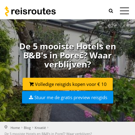
De 5 mooiste Hotels en
B&B's in Poreč? Waar
verblijven?
Volledige reisgids kopen voor € 10
Stuur me de gratis preview reisgids
Home
Blog
Kroatië
De 5 mooiste Hotels en B&B's in Poreč? Waar verblijven?