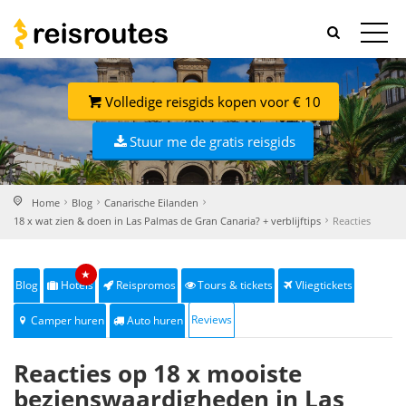
Volledige reisgids kopen voor € 10
Stuur me de gratis reisgids
Home
Blog
Canarische Eilanden
18 x wat zien & doen in Las Palmas de Gran Canaria? + verblijftips
Reacties
★
Blog
Hotels
Reispromos
Tours & tickets
Vliegtickets
Reviews
Camper huren
Auto huren
Reacties op 18 x mooiste
bezienswaardigheden in Las