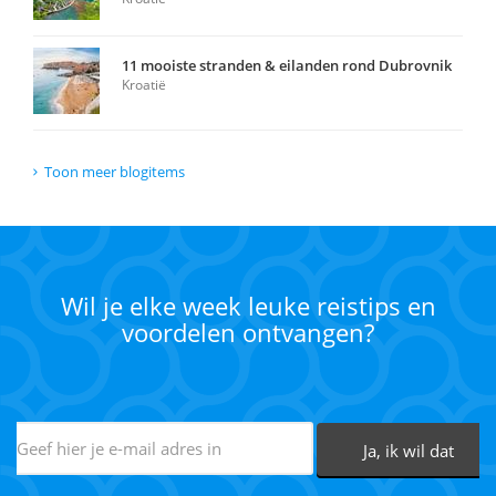
11 mooiste stranden & eilanden rond Dubrovnik
Kroatië
Toon meer blogitems
Wil je elke week leuke reistips en
voordelen ontvangen?