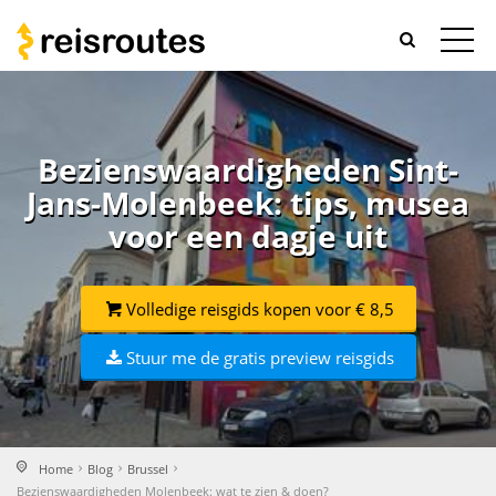
Bezienswaardigheden Sint-
Jans-Molenbeek: tips, musea
voor een dagje uit
Volledige reisgids kopen voor € 8,5
Stuur me de gratis preview reisgids
Home
Blog
Brussel
Bezienswaardigheden Molenbeek: wat te zien & doen?