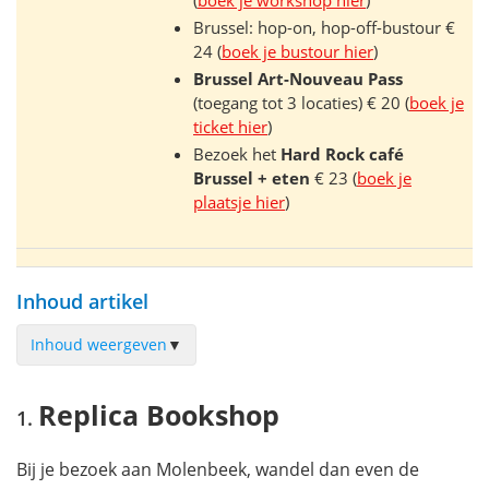
(
boek je workshop hier
)
Brussel: hop-on, hop-off-bustour €
24 (
boek je bustour hier
)
Brussel Art-Nouveau Pass
(toegang tot 3 locaties) € 20 (
boek je
ticket hier
)
Bezoek het
Hard Rock café
Brussel + eten
€ 23 (
boek je
plaatsje hier
)
Inhoud artikel
Inhoud weergeven
▼
Replica Bookshop
Replica Bookshop
Park L28
Parckfarm
Bij je bezoek aan Molenbeek, wandel dan even de
Gare Maritime