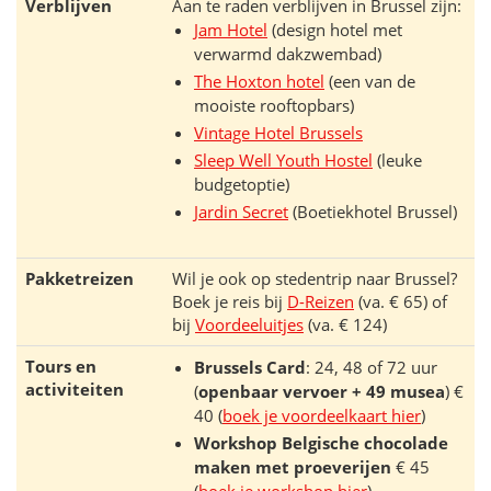
Verblijven
Aan te raden verblijven in Brussel zijn:
Jam Hotel
(design hotel met
verwarmd dakzwembad)
The Hoxton hotel
(een van de
mooiste rooftopbars)
Vintage Hotel Brussels
Sleep Well Youth Hostel
(leuke
budgetoptie)
Jardin Secret
(Boetiekhotel Brussel)
Pakketreizen
Wil je ook op stedentrip naar Brussel?
Boek je reis bij
D-Reizen
(va. € 65) of
bij
Voordeeluitjes
(va. € 124)
Tours en
Brussels Card
: 24, 48 of 72 uur
activiteiten
(
openbaar vervoer + 49 musea
) €
40 (
boek je voordeelkaart hier
)
Workshop Belgische chocolade
maken met proeverijen
€ 45