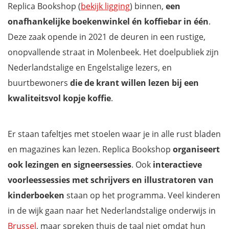
Replica Bookshop (
bekijk ligging
) binnen,
een
Pixel Museum
onafhankelijke boekenwinkel én koffiebar in één
.
Molenbeekse wijken
Deze zaak opende in 2021 de deuren in een rustige,
Brol Coffee House
onopvallende straat in Molenbeek. Het doelpubliek zijn
LaVallée
Nederlandstalige en Engelstalige lezers, en
MMM (Migratie Museum Migration)
buurtbewoners
die de krant willen lezen bij een
Kanaal Brussel-Charleroi
kwaliteitsvol kopje koffie
.
Klein Kasteeltje
Le Phare du Kanaal
Er staan tafeltjes met stoelen waar je in alle rust bladen
Bistro/café Walvis
en magazines kan lezen. Replica Bookshop
organiseert
MIMA (Millennium Iconoclast Museum of Art)
ook lezingen en signeersessies
. Ook
interactieve
Museum La Fonderie
voorleessessies met schrijvers en illustratoren
van
Het park aan de Ninoofsepoort
kinderboeken
staan op het programma. Veel kinderen
Wil jij ook niets missen tijdens jouw verblijf in Brussel?
in de wijk gaan naar het Nederlandstalige onderwijs in
Brussel
, maar spreken thuis de taal niet omdat hun