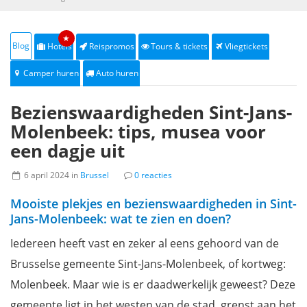
★
Blog
Hotels
Reispromos
Tours & tickets
Vliegtickets
Camper huren
Auto huren
Bezienswaardigheden Sint-Jans-
Molenbeek: tips, musea voor
een dagje uit
6 april 2024 in
Brussel
0 reacties
Mooiste plekjes en bezienswaardigheden in Sint-
Jans-Molenbeek: wat te zien en doen?
Iedereen heeft vast en zeker al eens gehoord van de
Brusselse gemeente Sint-Jans-Molenbeek, of kortweg:
Molenbeek. Maar wie is er daadwerkelijk geweest? Deze
gemeente ligt in het westen van de stad, grenst aan het