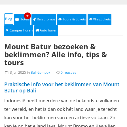
★
Blog
Hotels
Reispromos
Tours & tickets
Vliegtickets
Camper huren
Auto huren
Mount Batur bezoeken &
beklimmen? Alle info, tips &
tours
3 juli 2025 in
Bali-Lombok
0 reacties
Praktische info voor het beklimmen van Mount
Batur op Bali
Indonesië heeft meerdere van de bekendste vulkanen
ter wereld, en het is dan ook hét land waar je terecht
kan voor het beklimmen van een actieve vulkaan. Zo
kan je op het eiland Java, Mount Bromo en Kawa Ijen