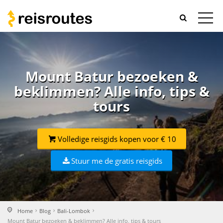
Mount Batur bezoeken &
beklimmen? Alle info, tips &
tours
Volledige reisgids kopen voor € 10
Stuur me de gratis reisgids
Home
Blog
Bali-Lombok
Mount Batur bezoeken & beklimmen? Alle info, tips & tours