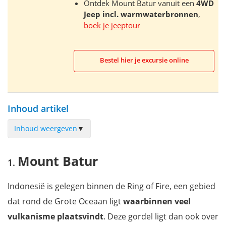
Ontdek Mount Batur vanuit een
4WD
Jeep
incl. warmwaterbronnen
,
boek je jeeptour
Bestel hier je excursie online
Inhoud artikel
Inhoud weergeven
▼
Mount Batur
Mount Batur
Beklimmen van Mount Batur
Welke excursies naar Mount Batur kan ik boeken?
Indonesië is gelegen binnen de Ring of Fire, een gebied
Info & tips voor je bezoek aan Mount Batur
dat rond de Grote Oceaan ligt
waarbinnen veel
Wat is de beste reistijd om Mount Batur te bezoeken?
vulkanisme plaatsvindt
. Deze gordel ligt dan ook over
Wat is de ligging van Mount Batur op de kaart?