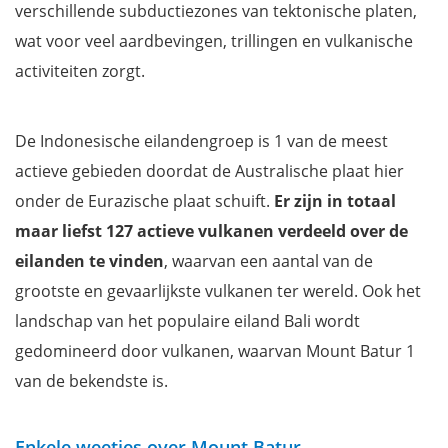
verschillende subductiezones van tektonische platen,
Waar verblijven op Bali? Onze favoriete hostels & hotels
wat voor veel aardbevingen, trillingen en vulkanische
FAQ - Veelgestelde vragen over een Mount Batur beklimmen
activiteiten zorgt.
Filmpje: Sfeerbeelden over een bezoek aan Mount Batur
Mis niets tijdens je verblijf op Bali-Lombok met onze reisgids!
De Indonesische eilandengroep is 1 van de meest
actieve gebieden doordat de Australische plaat hier
onder de Eurazische plaat schuift.
Er zijn in totaal
maar liefst 127 actieve vulkanen verdeeld over de
eilanden te vinden
, waarvan een aantal van de
grootste en gevaarlijkste vulkanen ter wereld. Ook het
landschap van het populaire eiland Bali wordt
gedomineerd door vulkanen, waarvan Mount Batur 1
van de bekendste is.
Enkele weetjes over Mount Batur