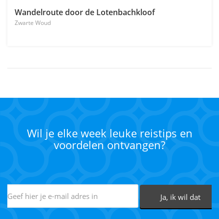
Wandelroute door de Lotenbachkloof
Zwarte Woud
Wil je elke week leuke reistips en
voordelen ontvangen?