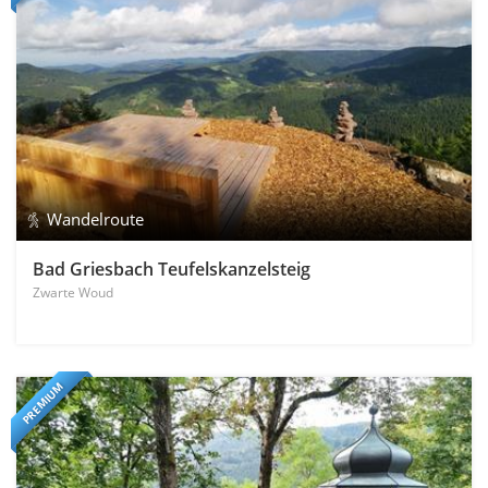
Wandelroute
Bad Griesbach Teufelskanzelsteig
Zwarte Woud
PREMIUM