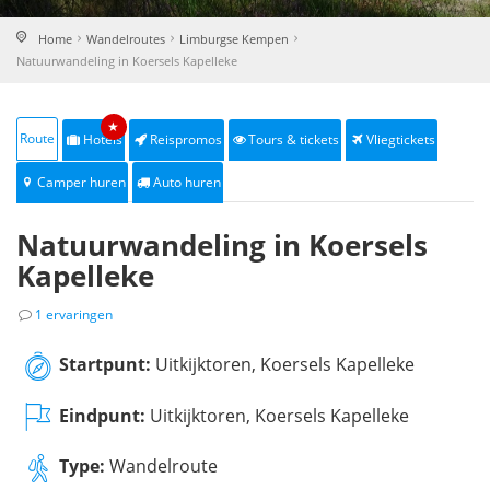
Home
Wandelroutes
Limburgse Kempen
Natuurwandeling in Koersels Kapelleke
★
Route
Hotels
Reispromos
Tours & tickets
Vliegtickets
Camper huren
Auto huren
Natuurwandeling in Koersels
Kapelleke
1 ervaringen
Startpunt:
Uitkijktoren, Koersels Kapelleke
Eindpunt:
Uitkijktoren, Koersels Kapelleke
Type:
Wandelroute