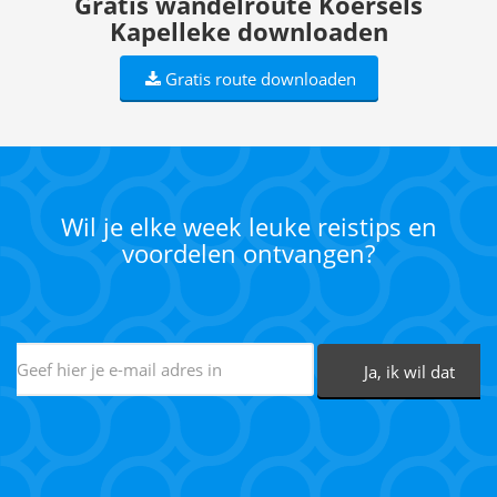
Gratis wandelroute Koersels
Kapelleke downloaden
Gratis route downloaden
Wil je elke week leuke reistips en
voordelen ontvangen?