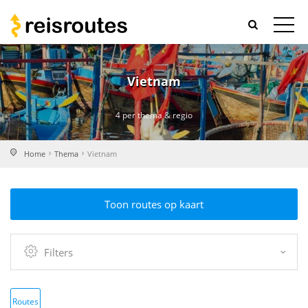
Vietnam
4 per thema & regio
Home
Thema
Vietnam
Toon routes op kaart
Filters
Routes