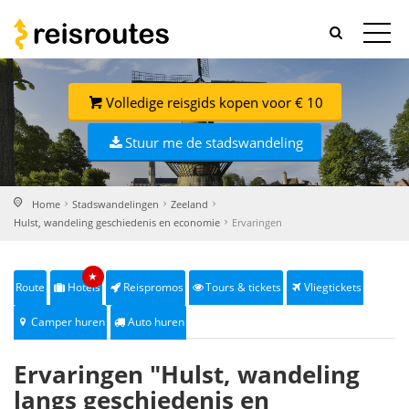
Volledige reisgids kopen voor € 10
Stuur me de stadswandeling
Home
Stadswandelingen
Zeeland
Hulst, wandeling geschiedenis en economie
Ervaringen
★
Route
Hotels
Reispromos
Tours & tickets
Vliegtickets
Camper huren
Auto huren
Ervaringen "Hulst, wandeling
langs geschiedenis en