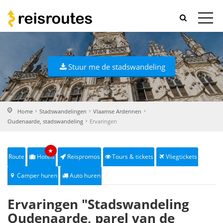
Stuur me de stadswandeling
Home
Stadswandelingen
Vlaamse Ardennen
Oudenaarde, stadswandeling
Ervaringen
★
Route
Hotels
Reispromos
Tours & tickets
Vliegtickets
Camper huren
Auto huren
Ervaringen "Stadswandeling
Oudenaarde, parel van de