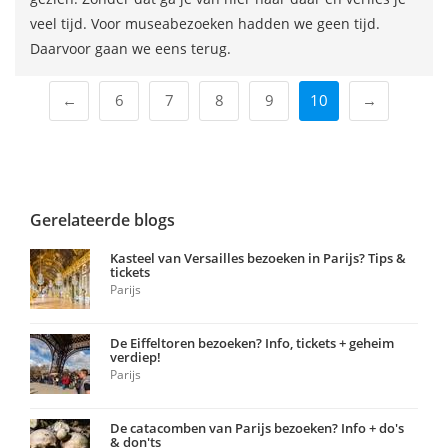
veel tijd. Voor museabezoeken hadden we geen tijd.
Daarvoor gaan we eens terug.
←
6
7
8
9
10
→
Gerelateerde blogs
Kasteel van Versailles bezoeken in Parijs? Tips &
tickets
Parijs
De Eiffeltoren bezoeken? Info, tickets + geheim
verdiep!
Parijs
De catacomben van Parijs bezoeken? Info + do's
& don'ts