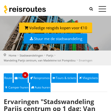
Volledige reisgids kopen voor €10
Stuur me de stadswandeling
Home
Stadswandelingen
Parijs
Wandeling Parijs centrum, van Madeleine tot Pompidou
Ervaringen
★
Route
Hotels
Reispromos
Tours & tickets
Vliegtickets
Camper huren
Auto huren
Ervaringen "Stadswandeling
Parijs centrum op 1 dag: Van