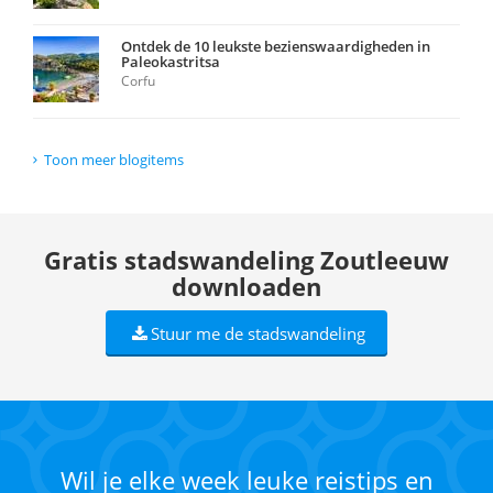
Ontdek de 10 leukste bezienswaardigheden in
Paleokastritsa
Corfu
Toon meer blogitems
Gratis stadswandeling Zoutleeuw
downloaden
Stuur me de stadswandeling
Wil je elke week leuke reistips en