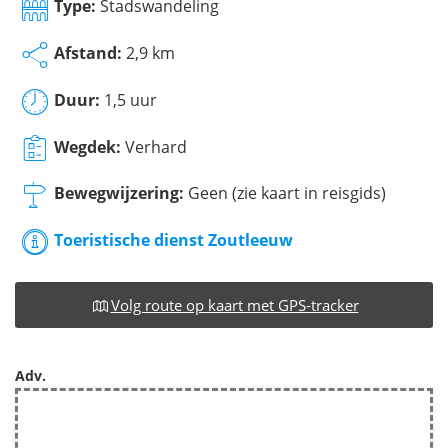
Type:
Stadswandeling
Afstand:
2,9 km
Duur:
1,5 uur
Wegdek:
Verhard
Bewegwijzering:
Geen (zie kaart in reisgids)
Toeristische dienst Zoutleeuw
Volg route op kaart met GPS-tracker
Adv.