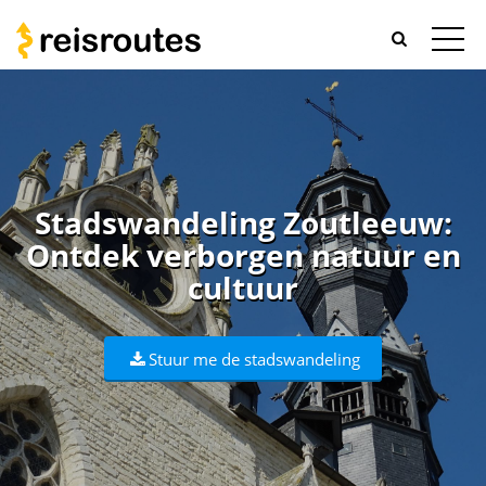
Stadswandeling Zoutleeuw:
Ontdek verborgen natuur en
cultuur
Stuur me de stadswandeling