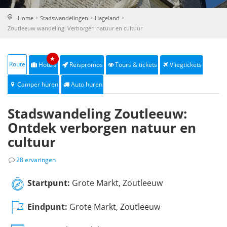
Home
Stadswandelingen
Hageland
Zoutleeuw wandeling: Verborgen natuur en cultuur
★
Route
Hotels
Reispromos
Tours & tickets
Vliegtickets
Camper huren
Auto huren
Stadswandeling Zoutleeuw:
Ontdek verborgen natuur en
cultuur
28 ervaringen
Startpunt:
Grote Markt, Zoutleeuw
Eindpunt:
Grote Markt, Zoutleeuw