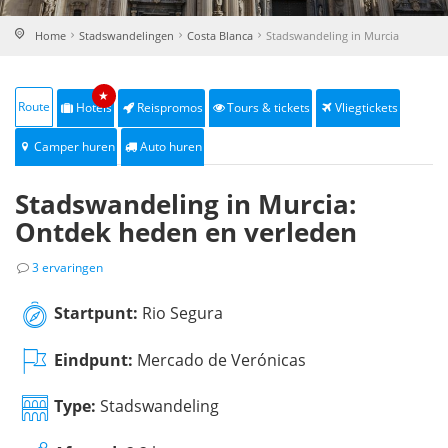
Home
Stadswandelingen
Costa Blanca
Stadswandeling in Murcia
★
Route
Hotels
Reispromos
Tours & tickets
Vliegtickets
Camper huren
Auto huren
Stadswandeling in Murcia:
Ontdek heden en verleden
3 ervaringen
Startpunt:
Rio Segura
Eindpunt:
Mercado de Verónicas
Type:
Stadswandeling