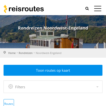
Rondreizen Noordwest-Engeland
2 rondreizen
Home
Rondreizen
Noordwest-Engeland
Toon routes op kaart
Filters
Routes