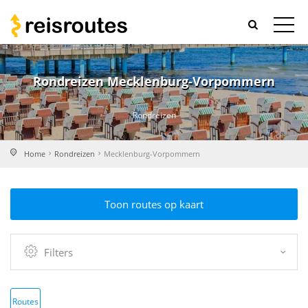
Rondreizen Mecklenburg-Vorpommern
Rondreizen
Home
Rondreizen
Mecklenburg-Vorpommern
Toon routes op kaart
Filters
Routes