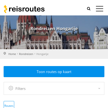
Rondreizen Hongarije
Rondreizen
Home
Rondreizen
Hongarije
Toon routes op kaart
Filters
Routes