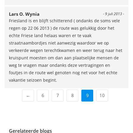
Lars O. Wynia
- 9 juli 2013 -
Friesland is en blijft schitterend ( ondanks de soms vele
regen op 22 06 2013 ) de route was gelukkig door het
echte Friese land helaas waren er te vaak
straatnaambordjes niet aanwezig waardoor we op
verkeerde wegen terechtkwamen en weer terug naar het
kruispunt moesten om dan aan plaatselijke mensen de
weg te vragen maar ondanks deze vertragingen en
foutjes in de route wel genoten nog net voor het echte
vakantie seizoen begint.
←
6
7
8
9
10
Gerelateerde blogs