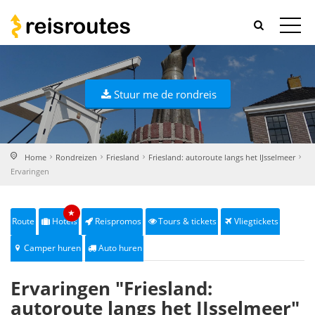
Stuur me de rondreis
Home
Rondreizen
Friesland
Friesland: autoroute langs het IJsselmeer
Ervaringen
★
Route
Hotels
Reispromos
Tours & tickets
Vliegtickets
Camper huren
Auto huren
Ervaringen "Friesland:
autoroute langs het IJsselmeer"