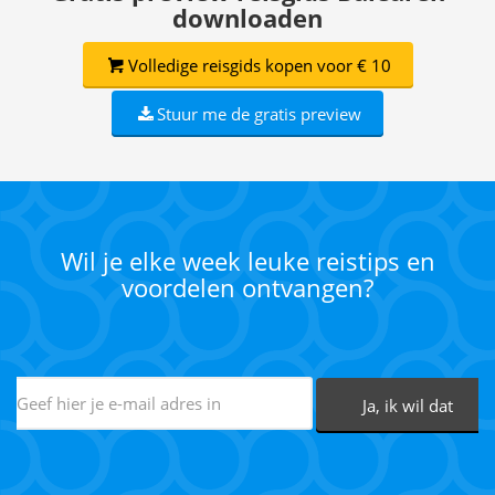
downloaden
Volledige reisgids kopen voor € 10
Stuur me de gratis preview
Wil je elke week leuke reistips en
voordelen ontvangen?