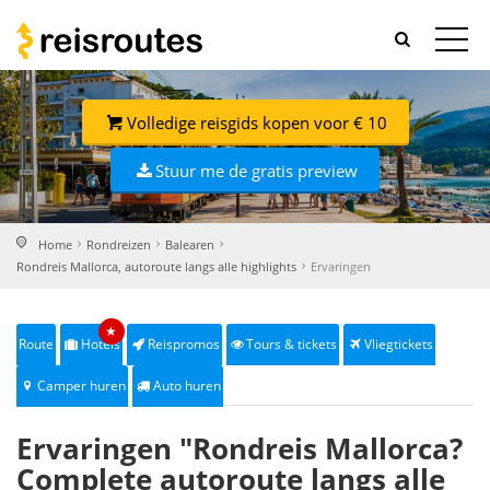
Volledige reisgids kopen voor € 10
Stuur me de gratis preview
Home
Rondreizen
Balearen
Rondreis Mallorca, autoroute langs alle highlights
Ervaringen
★
Route
Hotels
Reispromos
Tours & tickets
Vliegtickets
Camper huren
Auto huren
Ervaringen "Rondreis Mallorca?
Complete autoroute langs alle