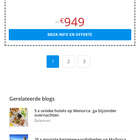
949
€
va.
MEER INFO EN OFFERTE
1
2
3
Gerelateerde blogs
5 x unieke hotels op Menorca: ga bijzonder
overnachten
Balearen
25 x mooiste bezienswaardigheden op Mallorca