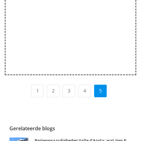
1
2
3
4
5
Gerelateerde blogs
Bezienswaardigheden Valle d'Aosta: wat zien &