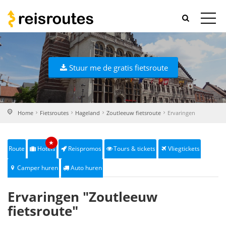
Stuur me de gratis fietsroute
Home
Fietsroutes
Hageland
Zoutleeuw fietsroute
Ervaringen
★
Route
Hotels
Reispromos
Tours & tickets
Vliegtickets
Camper huren
Auto huren
Ervaringen "Zoutleeuw
fietsroute"