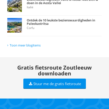
doen in de Aosta Vallei
Italië
Ontdek de 10 leukste bezienswaardigheden in
Paleokastritsa
Corfu
Toon meer blogitems
Gratis fietsroute Zoutleeuw
downloaden
Stuur me de gratis fietsroute