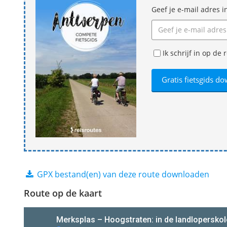
Geef je e-mail adres i
Ik schrijf in op d
GPX bestand(en) van deze route downloaden
Route op de kaart