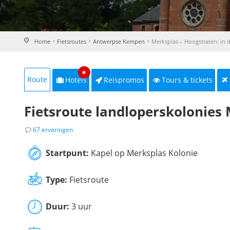
Home
Fietsroutes
Antwerpse Kempen
Merksplas – Hoogstraten: in 
★
Route
Hotels
Reispromos
Tours & tickets
Fietsroute landloperskolonies
67 ervaringen
Startpunt:
Kapel op Merksplas Kolonie
Type:
Fietsroute
Duur:
3 uur