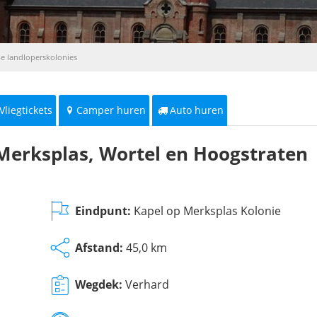
de landloperskolonies
Vliegtickets
Camper huren
Auto huren
 Merksplas, Wortel en Hoogstraten
Eindpunt:
Kapel op Merksplas Kolonie
Afstand:
45,0 km
Wegdek:
Verhard