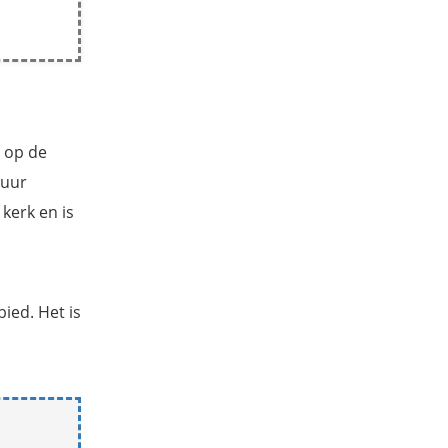
 op de
tuur
kerk en is
ied. Het is