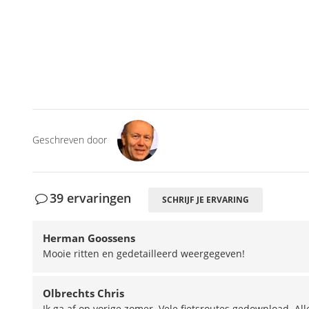
Geschreven door
39 ervaringen
SCHRIJF JE ERVARING
Herman Goossens
Mooie ritten en gedetailleerd weergegeven!
Olbrechts Chris
Ik ga af op vorige zomer. Vele fietsroutes gedownload. A