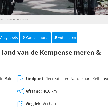
mpense meren en kanalen
Vliegtickets
Camper huren
Auto huren
het land van de Kempense meren &
in Balen
Eindpunt:
Recreatie- en Natuurpark Keiheuve
Afstand:
48,0 km
Wegdek:
Verhard