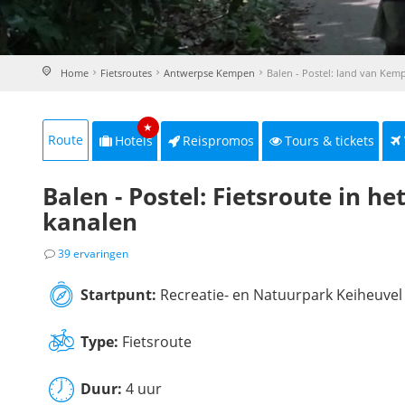
Home
Fietsroutes
Antwerpse Kempen
Balen - Postel: land van Ke
★
Route
Hotels
Reispromos
Tours & tickets
Balen - Postel: Fietsroute in 
kanalen
39 ervaringen
Startpunt:
Recreatie- en Natuurpark Keiheuvel 
Type:
Fietsroute
Duur:
4 uur