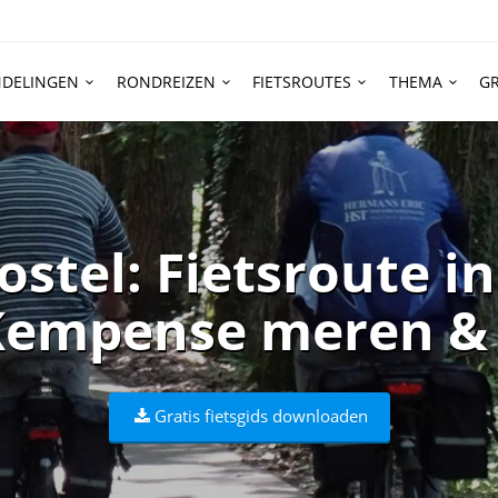
DELINGEN
RONDREIZEN
FIETSROUTES
THEMA
GR
ostel: Fietsroute i
Kempense meren &
Gratis fietsgids downloaden