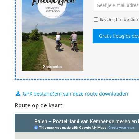
Ik schrijf in op d
GPX bestand(en) van deze route downloaden
Route op de kaart