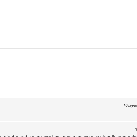
- 10 sept
- 
lle info die nodig was werdt ook mee gegeven waardoor ik geen enk