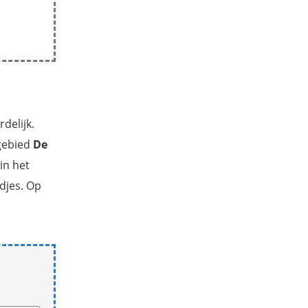
delijk.
rgebied
De
in het
djes. Op