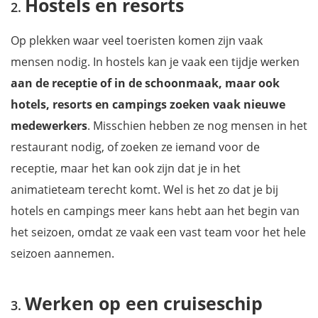
Hostels en resorts
Schrijver
Copy Editor
Op plekken waar veel toeristen komen zijn vaak
Blogger
mensen nodig. In hostels kan je vaak een tijdje werken
Vlogger
aan de receptie of in de schoonmaak, maar ook
Web / Graphic Design
hotels, resorts en campings zoeken vaak nieuwe
Illustrator
medewerkers
. Misschien hebben ze nog mensen in het
Virtual Assistant
restaurant nodig, of zoeken ze iemand voor de
Programmeur
receptie, maar het kan ook zijn dat je in het
Hondenuitlater
animatieteam terecht komt. Wel is het zo dat je bij
Websites om werk te zoeken terwijl je reist
hotels en campings meer kans hebt aan het begin van
het seizoen, omdat ze vaak een vast team voor het hele
seizoen aannemen.
Werken op een cruiseschip