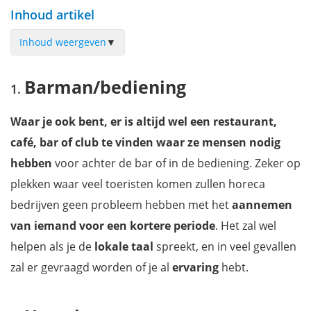
Inhoud artikel
Inhoud weergeven
▼
Barman/bediening
Barman/bediening
Hostels en resorts
Werken op een cruiseschip
Waar je ook bent, er is altijd wel een restaurant,
Tourgids
café, bar of club te vinden waar ze mensen nodig
Festivalmedewerker
hebben
voor achter de bar of in de bediening. Zeker op
Straatartiest
plekken waar veel toeristen komen zullen horeca
Masseur
bedrijven geen probleem hebben met het
aannemen
Docent (Engels)
van iemand voor een kortere periode
. Het zal wel
Kok
helpen als je de
lokale taal
spreekt, en in veel gevallen
Au pair
zal er gevraagd worden of je al
ervaring
hebt.
Fotograaf
Vertaler