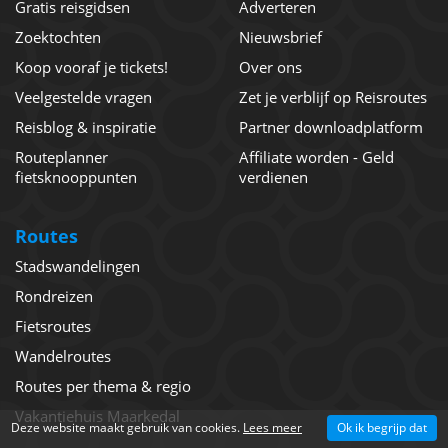
Gratis reisgidsen
Adverteren
Zoektochten
Nieuwsbrief
Koop vooraf je tickets!
Over ons
Veelgestelde vragen
Zet je verblijf op Reisroutes
Reisblog & inspiratie
Partner downloadplatform
Routeplanner
Affiliate worden - Geld
fietsknooppunten
verdienen
Routes
Stadswandelingen
Rondreizen
Fietsroutes
Wandelroutes
Routes per thema & regio
Vakantiehuis Maarkedal
Deze website maakt gebruik van cookies.
Lees meer
Ok ik begrijp dat