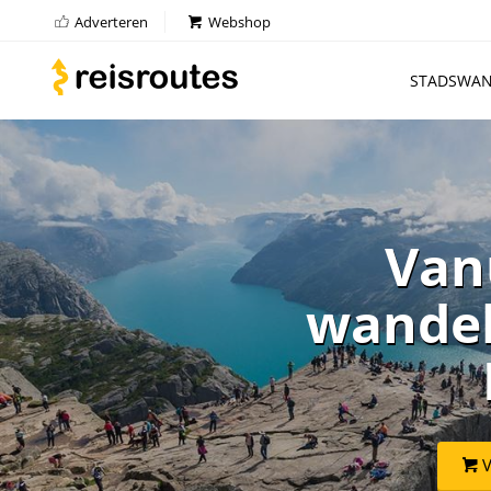
Adverteren
Webshop
STADSWAN
Van
wandel
V