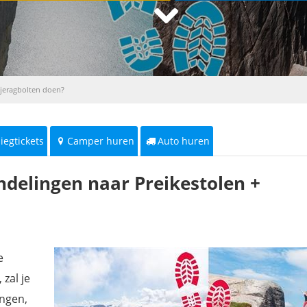
Kjeragbolten doen?
liegtickets
Camper huren
Auto huren
ndelingen naar Preikestolen +
e
zal je
angen,