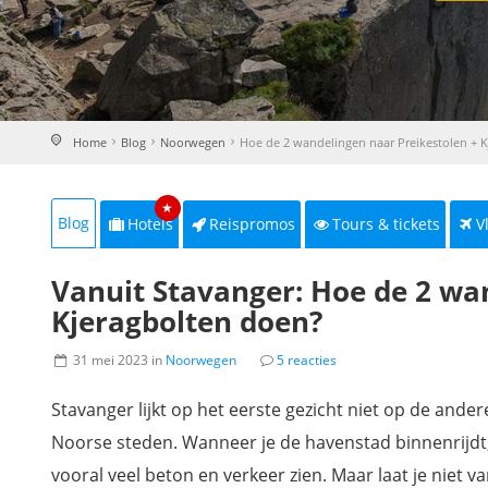
Home
Blog
Noorwegen
Hoe de 2 wandelingen naar Preikestolen + 
★
Blog
Hotels
Reispromos
Tours & tickets
V
Vanuit Stavanger: Hoe de 2 wa
Kjeragbolten doen?
31 mei 2023 in
Noorwegen
5 reacties
Stavanger lijkt op het eerste gezicht niet op de ander
Noorse steden. Wanneer je de havenstad binnenrijdt, 
vooral veel beton en verkeer zien. Maar laat je niet v