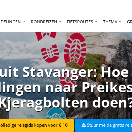
DELINGEN
RONDREIZEN
FIETSROUTES
THEMA
GR
uit Stavanger: Hoe 
ingen naar Preikes
Kjeragbolten doen
olledige reisgids kopen voor € 10
Stuur me de gratis rei