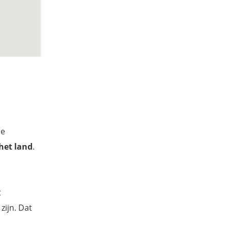
de
het land
.
t
zijn. Dat