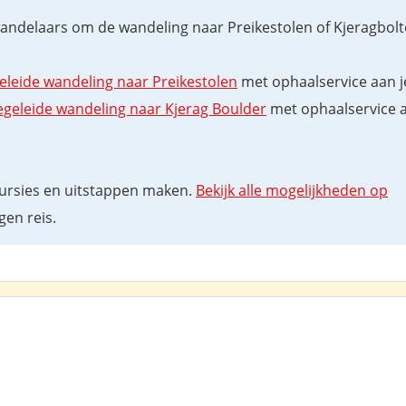
wandelaars om de wandeling naar Preikestolen of Kjeragbol
eleide wandeling naar Preikestolen
met ophaalservice aan je
egeleide wandeling naar Kjerag Boulder
met ophaalservice a
cursies en uitstappen maken.
Bekijk alle mogelijkheden op
en reis.
tolen &