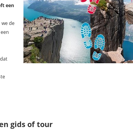
ft een
n we de
 een
 dat
ste
n gids of tour