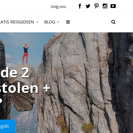
Volg ons
ATIS REISGIDSEN
BLOG
de 2
tolen +
?
sgids