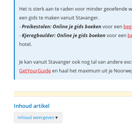
Het is sterk aan te raden voor minder geoefende 
een gids te maken vanuit Stavanger.
-
Preikestolen:
Online je gids boeken
voor een
beg
-
Kjeragboulder: Online je gids boeken
voor een
b
hotel.
Je kan vanuit Stavanger ook nog tal van andere ex
GetYourGuide
en haal het maximum uit je Noorweg
Inhoud artikel
Inhoud weergeven
▼
Kaartje vanuit Stavanger naar het startpunt van de Preikes