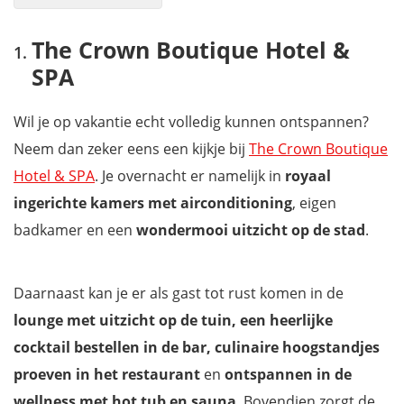
The Crown Boutique Hotel & SPA
The Crown Boutique Hotel &
Ginger Home Tirana
SPA
Urban Rooms
Palmar Inn
Wil je op vakantie echt volledig kunnen ontspannen?
Hotel Europa
Neem dan zeker eens een kijkje bij
The Crown Boutique
Lot Boutique Hotel by Hotels and Preference
Hotel & SPA
. Je overnacht er namelijk in
royaal
Retreat Apartments
ingerichte kamers
met airconditioning
, eigen
TAM Myslym Shyri Lux Studio Apartment No.1
badkamer en een
wondermooi uitzicht op de stad
.
Hotel Boutique Vila 135
Milingona City Center Hostel
Daarnaast kan je er als gast tot rust komen in de
Mis niets tijdens je bezoek aan Albanië met onze reisgids
lounge met uitzicht op de tuin, een heerlijke
cocktail bestellen in de bar, culinaire hoogstandjes
proeven in het restaurant
en
ontspannen in de
wellness met hot tub
en sauna
. Bovendien zorgt de