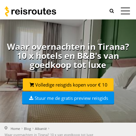
Waar overnachten in Tirana?
10 x hotels en B&B's van
goedkoop tot luxe
Volledige reisgids kopen voor € 10
Stuur me de gratis preview reisgids
Home
Blog
Albanië
Waar overnachten in Tirana? 10 x van goedkoop tot luxe