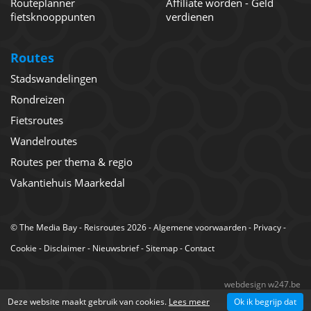
Routeplanner
Affiliate worden - Geld
fietsknooppunten
verdienen
Routes
Stadswandelingen
Rondreizen
Fietsroutes
Wandelroutes
Routes per thema & regio
Vakantiehuis Maarkedal
©
The Media Bay
- Reisroutes 2026 -
Algemene voorwaarden
-
Privacy
-
Cookie
-
Disclaimer
-
Nieuwsbrief
-
Sitemap
-
Contact
webdesign w247.be
Deze website maakt gebruik van cookies.
Lees meer
Ok ik begrijp dat