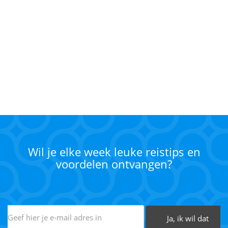
Wil je elke week leuke reistips en
voordelen ontvangen?