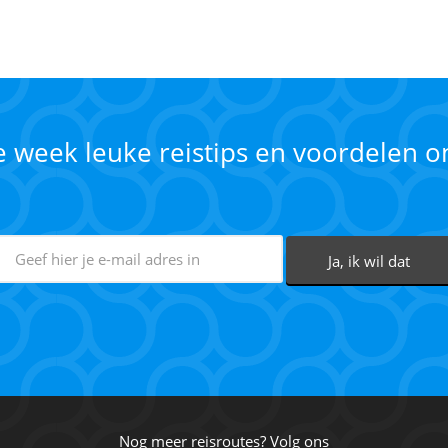
ke week leuke reistips en voordelen 
Nog meer reisroutes? Volg ons