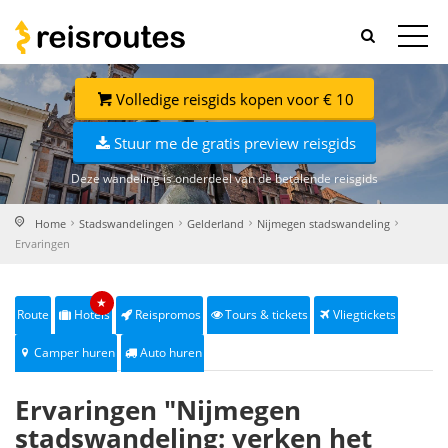
Volledige reisgids kopen voor € 10
Stuur me de gratis preview reisgids
Deze wandeling is onderdeel van de betalende reisgids
Home
Stadswandelingen
Gelderland
Nijmegen stadswandeling
Ervaringen
★
Route
Hotels
Reispromos
Tours & tickets
Vliegtickets
Camper huren
Auto huren
Ervaringen "Nijmegen
stadswandeling: verken het